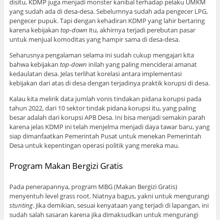
disitu, KDMP juga menjadi monster kanibal terhadap pelaku UMKM
yang sudah ada di desa-desa. Sebelumnya sudah ada pengecer LPG,
pengecer pupuk. Tapi dengan kehadiran KDMP yang lahir bertaring
karena kebijakan
top-down
itu, akhirnya terjadi perebutan pasar
untuk menjual komoditas yang hampir sama di desa-desa.
Seharusnya pengalaman selama ini sudah cukup mengajari kita
bahwa kebijakan
top-down
inilah yang paling menciderai amanat
kedaulatan desa. Jelas terlihat korelasi antara implementasi
kebijakan dari atas di desa dengan terjadinya praktik korupsi di desa.
Kalau kita melirik data jumlah vonis tindakan pidana korupsi pada
tahun 2022, dari 10 sektor tindak pidana korupsi itu, yang paling
besar adalah dari korupsi APB Desa. Ini bisa menjadi semakin parah
karena jelas KDMP ini telah menjelma menjadi daya tawar baru, yang
siap dimanfaatkan Pemerintah Pusat untuk menekan Pemerintah
Desa untuk kepentingan operasi politik yang mereka mau.
Program Makan Bergizi Gratis
Pada penerapannya, program MBG (Makan Bergizi Gratis)
menyentuh level grass root. Niatnya bagus, yakni untuk mengurangi
stunting
. Jika demikian, sesuai kenyataan yang terjadi di lapangan, ini
sudah salah sasaran karena jika dimaksudkan untuk mengurangi