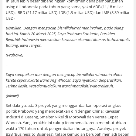
Ini jauh lebih besar dibandingkan komitmen dana pembangunan
asing di Indonesia pada tahun yang sama, yakni ADB (11,18 miliar
USD); IBRD (21,17 miliar USD); IDB (1,3 miliar USD) dan IMF (8,39 miliar
USD)
Bismillah. Dengan mengucap bismillahirrahmanirrahim, pada siang
hari ini, Kamis 20 Maret 2025, Saya Prabowo Subianto, Presiden
Republik Indonesia meresmikan kawasan ekonomi khusus Industropolis
Batang, Jawa Tengah.
(Prabowo)
–
Saya sampaikan dan dengan mengucap bismillahirrahmanirrahim,
kereta cepat Jakarta Bandung Whoosh Saya nyatakan dioperasikan.
Terima kasih. Wasalamualaikum warahmatullahi wabarakatuh.
(Jokowi)
Setidaknya, ada 3 proyek yang menggambarkan operasi ongkos
politik Prabowo yang mendekatkan diri dengan China: Kawasan
Industri di Batang, Smelter Nikel di Morowali dan Kereta Cepat
Whoosh. Yang terakhir ini cukup fenomenal karena membutuhkan
waktu 170 tahun untuk pengembalian hutangnya. Awalnya proyek
B2B (Business to Business), tetapi kemudian berubah menjadi beban