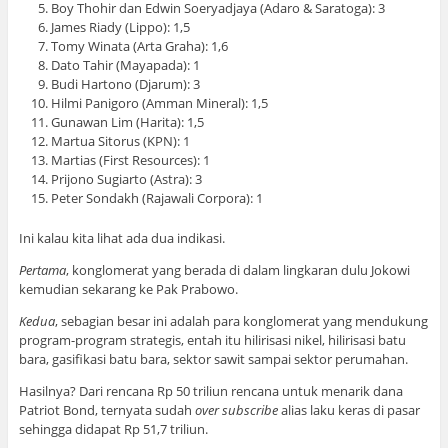
Boy Thohir dan Edwin Soeryadjaya (Adaro & Saratoga): 3
James Riady (Lippo): 1,5
Tomy Winata (Arta Graha): 1,6
Dato Tahir (Mayapada): 1
Budi Hartono (Djarum): 3
Hilmi Panigoro (Amman Mineral): 1,5
Gunawan Lim (Harita): 1,5
Martua Sitorus (KPN): 1
Martias (First Resources): 1
Prijono Sugiarto (Astra): 3
Peter Sondakh (Rajawali Corpora): 1
Ini kalau kita lihat ada dua indikasi.
Pertama
, konglomerat yang berada di dalam lingkaran dulu Jokowi
kemudian sekarang ke Pak Prabowo.
Kedua
, sebagian besar ini adalah para konglomerat yang mendukung
program-program strategis, entah itu hilirisasi nikel, hilirisasi batu
bara, gasifikasi batu bara, sektor sawit sampai sektor perumahan.
Hasilnya? Dari rencana Rp 50 triliun rencana untuk menarik dana
Patriot Bond, ternyata sudah
over subscribe
alias laku keras di pasar
sehingga didapat Rp 51,7 triliun.