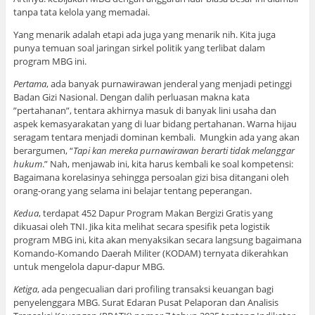
tanpa tata kelola yang memadai.
Yang menarik adalah etapi ada juga yang menarik nih. Kita juga
punya temuan soal jaringan sirkel politik yang terlibat dalam
program MBG ini.
Pertama
, ada banyak purnawirawan jenderal yang menjadi petinggi
Badan Gizi Nasional. Dengan dalih perluasan makna kata
”pertahanan”, tentara akhirnya masuk di banyak lini usaha dan
aspek kemasyarakatan yang di luar bidang pertahanan. Warna hijau
seragam tentara menjadi dominan kembali. Mungkin ada yang akan
berargumen, “
Tapi kan mereka purnawirawan berarti tidak melanggar
hukum
.” Nah, menjawab ini, kita harus kembali ke soal kompetensi:
Bagaimana korelasinya sehingga persoalan gizi bisa ditangani oleh
orang-orang yang selama ini belajar tentang peperangan.
Kedua
, terdapat 452 Dapur Program Makan Bergizi Gratis yang
dikuasai oleh TNI. Jika kita melihat secara spesifik peta logistik
program MBG ini, kita akan menyaksikan secara langsung bagaimana
Komando-Komando Daerah Militer (KODAM) ternyata dikerahkan
untuk mengelola dapur-dapur MBG.
Ketiga
, ada pengecualian dari profiling transaksi keuangan bagi
penyelenggara MBG. Surat Edaran Pusat Pelaporan dan Analisis