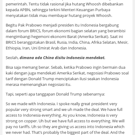
pemerintah. Tentu tidak rasional jika hutang Whoosh dibebankan
kepada APBN, sehingga terkini Menteri Keuangan Purbaya
menyatakan tidak mau membayar hutang proyek Whoosh.
Begitu Pak Prabowo menjadi presiden itu Indonesia bergabung
dalam forum BRICS, forum ekonomi bagian selatan yang berambisi
mengimbangi hegemoni ekonomi Barat (Amerika Serikat). Saat ini
BRICS beranggotakan Brasil, Rusia, India, China, Afrika Selatan, Mesir,
Ethiopia, Iran, Uni Emirat Arab dan Indonesia.
Seolah,
dimana ada China disitu Indonesia mendekat.
Bisa saja memang benar. Sebab, ketika Prabowo ingin bermain dua
kaki dengan juga mendekati Amerika Serikat, negosiasi Prabowo soal
tarif dengan Donald Trump menciptakan ilusi seakan Indonesia
merasa memenangkan negosiasi itu.
Tapi, seperti apa tanggapan Donald Trump sebenarnya:
So we made with Indonesia. I spoke really great president very
popular very strong smart and we uh made the deal. We have full
access to Indonesia everything. As you know, Indonesia is very
strong on copper. Uh but we have full access to everything. We will
pay no tariffs. Uh so they are giving us access into Indonesia which
we never had. That’s probably the biggest part of the deal. And the