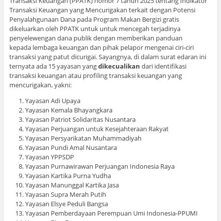
Transaksi Keuangan (PPATK) nomor 7 tahun 2025 tentang Indikator
Transaksi Keuangan yang Mencurigakan terkait dengan Potensi
Penyalahgunaan Dana pada Program Makan Bergizi gratis
dikeluarkan oleh PPATK untuk untuk mencegah terjadinya
penyelewengan dana publik dengan memberikan panduan
kepada lembaga keuangan dan pihak pelapor mengenai ciri-ciri
transaksi yang patut dicurigai. Sayangnya, di dalam surat edaran ini
ternyata ada 15 yayasan yang
dikecualikan
dari identifikasi
transaksi keuangan atau profiling transaksi keuangan yang
mencurigakan, yakni:
Yayasan Adi Upaya
Yayasan Kemala Bhayangkara
Yayasan Patriot Solidaritas Nusantara
Yayasan Perjuangan untuk Kesejahteraan Rakyat
Yayasan Persyarikatan Muhammadiyah
Yayasan Pundi Amal Nusantara
Yayasan YPPSDP
Yayasan Purnawirawan Perjuangan Indonesia Raya
Yayasan Kartika Purna Yudha
Yayasan Manunggal Kartika Jasa
Yayasan Supra Merah Putih
Yayasan Elsye Peduli Bangsa
Yayasan Pemberdayaan Perempuan Umi Indonesia-PPUMI