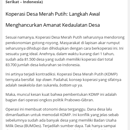
Serikat – Indonesia)
Koperasi Desa Merah Putih: Langkah Awal
Menghancurkan Amanat Kedaulatan Desa
Sesuai namanya, Koperasi Desa Merah Putih seharusnya mendorong
perekonomian gotong-royong. Masyarakat di lapisan akar rumput
seharusnya dihidupi dan dihidupkan dengan cara berkoperasi ini. Ini
sesuatu yang ideal. Anehnya, dalam waktu kurang dari 1 tahun,
sudah ada 81.500 desa yang sudah memiliki koperasi dari total
83.700 jumlah desa kelurahan se-Indonesia.
Ini artinya terjadi kontradiksi. Koperasi Desa Merah Putih (KDMP)
ternyata bersifat
top down
. Padahal, konsep koperasi yang sifatnya
adalah swakelola dan sukarela,
bottom up
ya.
Maka, muncul kesan kuat bahwa pembentukan KDMP ini adalah
bagian dari operasi ongkos politik Prabowo-Gibran.
Operasi ini membuat otonomi desa terganggu. Dana desa lalu
dimanfaatkan untuk memodali KDMP. Ini konflik yang jelas sebab
sebelumnya sudah ada banyak desa yang memiliki Badan Usaha
Milik Desa (BUMDes). Terjadilah sumber daya. Tak hanya sampai