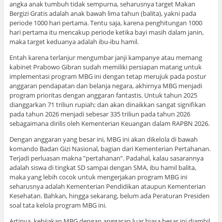
angka anak tumbuh tidak sempurna, seharusnya target Makan
Bergizi Gratis adalah anak bawah lima tahun (balita), yakni pada
periode 1000 hari pertama. Tentu saja, karena penghitungan 1000
hari pertama itu mencakup periode ketika bayi masih dalam janin,
maka target keduanya adalah ibu-ibu hamil.
Entah karena terlanjur mengumbar janji kampanye atau memang
kabinet Prabowo Gibran sudah memiliki persiapan matang untuk
implementasi program MBG ini dengan tetap merujuk pada postur
anggaran pendapatan dan belanja negara, akhirnya MBG menjadi
program prioritas dengan anggaran fantastis. Untuk tahun 2025
dianggarkan 71 triliun rupiah; dan akan dinaikkan sangat signifikan
pada tahun 2026 menjadi sebesar 335 triliun pada tahun 2026
sebagaimana dirilis oleh Kementerian Keuangan dalam RAPBN 2026.
Dengan anggaran yang besar ini, MBG ini akan dikelola di bawah
komando Badan Gizi Nasional, bagian dari Kementerian Pertahanan.
Terjadi perluasan makna ”pertahanan”. Padahal, kalau sasarannya
adalah siswa di tingkat SD sampai dengan SMA, ibu hamil balita,
maka yang lebih cocok untuk mengerjakan program MBG ini
seharusnya adalah Kementerian Pendidikan ataupun Kementerian
Kesehatan. Bahkan, hingga sekarang, belum ada Peraturan Presiden
soal tata kelola program MBG ini.
Artinya. kebijakan MBG dengan anggaran luar biasa besar ini diambil