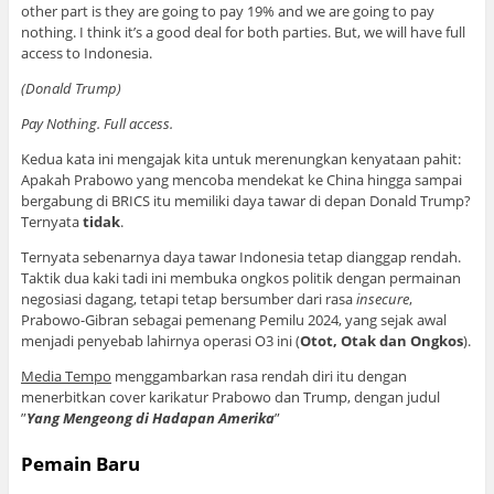
other part is they are going to pay 19% and we are going to pay
nothing. I think it’s a good deal for both parties. But, we will have full
access to Indonesia.
(Donald Trump)
Pay Nothing.
Full access.
Kedua kata ini mengajak kita untuk merenungkan kenyataan pahit:
Apakah Prabowo yang mencoba mendekat ke China hingga sampai
bergabung di BRICS itu memiliki daya tawar di depan Donald Trump?
Ternyata
tidak
.
Ternyata sebenarnya daya tawar Indonesia tetap dianggap rendah.
Taktik dua kaki tadi ini membuka ongkos politik dengan permainan
negosiasi dagang, tetapi tetap bersumber dari rasa
insecure
,
Prabowo-Gibran sebagai pemenang Pemilu 2024, yang sejak awal
menjadi penyebab lahirnya operasi O3 ini (
Otot, Otak dan Ongkos
).
Media Tempo
menggambarkan rasa rendah diri itu dengan
menerbitkan cover karikatur Prabowo dan Trump, dengan judul
”
Yang Mengeong di Hadapan Amerika
”
Pemain Baru