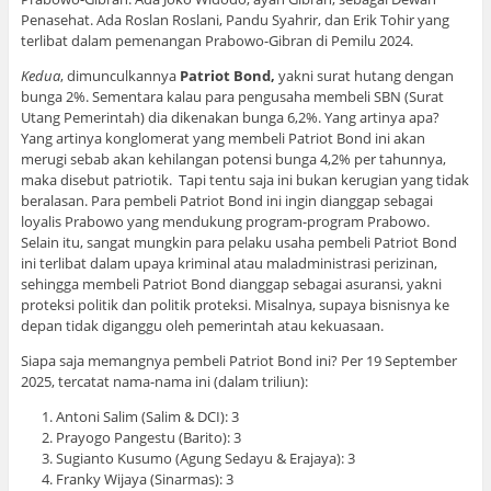
Penasehat. Ada Roslan Roslani, Pandu Syahrir, dan Erik Tohir yang
terlibat dalam pemenangan Prabowo-Gibran di Pemilu 2024.
Kedua
, dimunculkannya
Patriot Bond,
yakni surat hutang dengan
bunga 2%. Sementara kalau para pengusaha membeli SBN (Surat
Utang Pemerintah) dia dikenakan bunga 6,2%. Yang artinya apa?
Yang artinya konglomerat yang membeli Patriot Bond ini akan
merugi sebab akan kehilangan potensi bunga 4,2% per tahunnya,
maka disebut patriotik. Tapi tentu saja ini bukan kerugian yang tidak
beralasan. Para pembeli Patriot Bond ini ingin dianggap sebagai
loyalis Prabowo yang mendukung program-program Prabowo.
Selain itu, sangat mungkin para pelaku usaha pembeli Patriot Bond
ini terlibat dalam upaya kriminal atau maladministrasi perizinan,
sehingga membeli Patriot Bond dianggap sebagai asuransi, yakni
proteksi politik dan politik proteksi. Misalnya, supaya bisnisnya ke
depan tidak diganggu oleh pemerintah atau kekuasaan.
Siapa saja memangnya pembeli Patriot Bond ini? Per 19 September
2025, tercatat nama-nama ini (dalam triliun):
Antoni Salim (Salim & DCI): 3
Prayogo Pangestu (Barito): 3
Sugianto Kusumo (Agung Sedayu & Erajaya): 3
Franky Wijaya (Sinarmas): 3