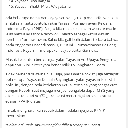
Yayasan Bina Bangsa
Yayasan Bhakti Mitra Widyatama
Ada beberapa nama-nama yayasan yang cukup menarik. Nah, kita
ambil salah satu contoh, yakni Yayasan Purnawirawan Pejuang
Indonesia Raya (PPIR). Begitu kita masuk ke dalam website-nya ini
jelas bahwa ada foto Prabowo Subianto sebagai ketua dewan
pembina Purnawirawan. Kalau kita gali lebih dalam, terbaca bahwa
pada Anggaran Dasar di pasal 1, PPIR ini – Purnawirawan Pejuang
Indonesia Raya ini – merupakan sayap partai Gerindra.
Masuk ke contoh berikutnya, yakni Yayasan Adi Upaya. Pengelola
dapur MBG ini ini ternyata benar milik TNI Angkatan Udara.
Tidak berhenti di warna hijau saja, pada warna coklat juga terdapat
pola serupa. Yayasan Kemala Bayangkari, yakni yayasan istri-istri
polisi ini, dengan pola kedekatan Ketua Pembina yang sangat erat
dengan Kapolri saat ini, juga menjadi pengelola dapur MBG yang
dikecualikan dari
profiling
transaksi mencurigakan sesuai surat
edaran PPATK diatas.
Ini tak mengherankan sebab dalam redaksinya jelas PPATK
menuliskan,
”Dalam hal Bank Umum mengidentifikasi terdapat 1 (satu)