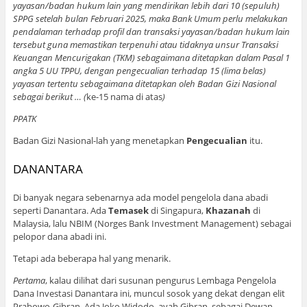
yayasan/badan hukum lain yang mendirikan lebih dari 10 (sepuluh)
SPPG setelah bulan Februari 2025, maka Bank Umum perlu melakukan
pendalaman terhadap profil dan transaksi yayasan/badan hukum lain
tersebut guna memastikan terpenuhi atau tidaknya unsur Transaksi
Keuangan Mencurigakan (TKM) sebagaimana ditetapkan dalam Pasal 1
angka 5 UU TPPU, dengan pengecualian terhadap 15 (lima belas)
yayasan tertentu sebagaimana ditetapkan oleh Badan Gizi Nasional
sebagai berikut … (
ke-15 nama di atas
)
PPATK
Badan Gizi Nasional-lah yang menetapkan
Pengecualian
itu.
DANANTARA
Di banyak negara sebenarnya ada model pengelola dana abadi
seperti Danantara. Ada
Temasek
di Singapura,
Khazanah
di
Malaysia, lalu NBIM (Norges Bank Investment Management) sebagai
pelopor dana abadi ini.
Tetapi ada beberapa hal yang menarik.
Pertama
, kalau dilihat dari susunan pengurus Lembaga Pengelola
Dana Investasi Danantara ini, muncul sosok yang dekat dengan elit
Prabowo-Gibran. Ada Joko Widodo, ayah Gibran, sebagai Dewan