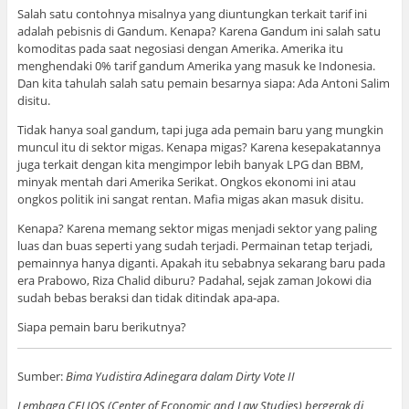
Salah satu contohnya misalnya yang diuntungkan terkait tarif ini
adalah pebisnis di Gandum. Kenapa? Karena Gandum ini salah satu
komoditas pada saat negosiasi dengan Amerika. Amerika itu
menghendaki 0% tarif gandum Amerika yang masuk ke Indonesia.
Dan kita tahulah salah satu pemain besarnya siapa: Ada Antoni Salim
disitu.
Tidak hanya soal gandum, tapi juga ada pemain baru yang mungkin
muncul itu di sektor migas. Kenapa migas? Karena kesepakatannya
juga terkait dengan kita mengimpor lebih banyak LPG dan BBM,
minyak mentah dari Amerika Serikat. Ongkos ekonomi ini atau
ongkos politik ini sangat rentan. Mafia migas akan masuk disitu.
Kenapa? Karena memang sektor migas menjadi sektor yang paling
luas dan buas seperti yang sudah terjadi. Permainan tetap terjadi,
pemainnya hanya diganti. Apakah itu sebabnya sekarang baru pada
era Prabowo, Riza Chalid diburu? Padahal, sejak zaman Jokowi dia
sudah bebas beraksi dan tidak ditindak apa-apa.
Siapa pemain baru berikutnya?
Sumber:
Bima Yudistira Adinegara dalam Dirty Vote II
Lembaga CELIOS (Center of Economic and Law Studies) bergerak di