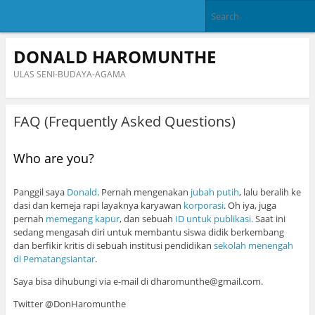
DONALD HAROMUNTHE
ULAS SENI-BUDAYA-AGAMA
FAQ (Frequently Asked Questions)
Who are you?
Panggil saya
Donald
. Pernah mengenakan
jubah putih
, lalu beralih ke
dasi dan kemeja rapi layaknya karyawan
korporasi
. Oh iya, juga
pernah
memegang kapur
, dan sebuah
ID untuk publikasi.
Saat ini
sedang mengasah diri untuk membantu siswa didik berkembang
dan berfikir kritis di sebuah institusi pendidikan
sekolah menengah
di Pematangsiantar
.
Saya bisa dihubungi via e-mail di dharomunthe@gmail.com.
Twitter @DonHaromunthe