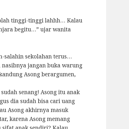
olah tinggi-tinggi lahhh… Kalau
penjara begitu…” ujar wanita
h-salahin sekolahan terus…
a nasibnya jangan buka warung
h kandung Asong berargumen,
sudah senang! Asong itu anak
agus dia sudah bisa cari uang
kalau Asong akhirnya masuk
intar, karena Asong memang
sifat anak sendiri? Kalau