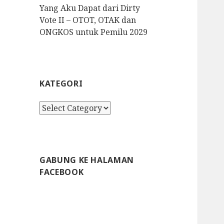
Yang Aku Dapat dari Dirty
Vote II – OTOT, OTAK dan
ONGKOS untuk Pemilu 2029
KATEGORI
K
a
t
e
g
GABUNG KE HALAMAN
o
FACEBOOK
r
i