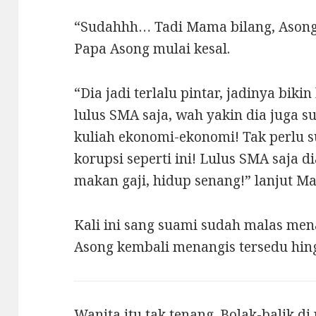
“Sudahhh… Tadi Mama bilang, Asong
Papa Asong mulai kesal.
“Dia jadi terlalu pintar, jadinya biki
lulus SMA saja, wah yakin dia juga su
kuliah ekonomi-ekonomi! Tak perlu s
korupsi seperti ini! Lulus SMA saja di
makan gaji, hidup senang!” lanjut M
Kali ini sang suami sudah malas me
Asong kembali menangis tersedu hing
Wanita itu tak tenang. Bolak-balik d