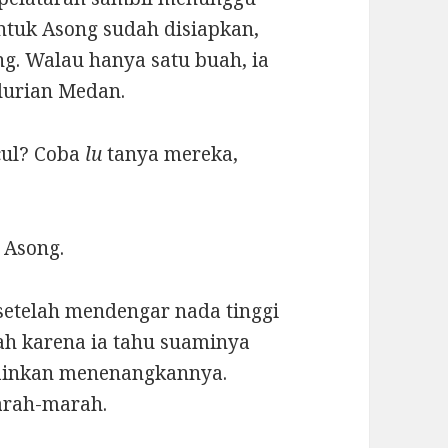
ntuk Asong sudah disiapkan,
g. Walau hanya satu buah, ia
durian Medan.
ul? Coba
lu
tanya mereka,
 Asong.
setelah mendengar nada tinggi
ah karena ia tahu suaminya
ainkan menenangkannya.
arah-marah.