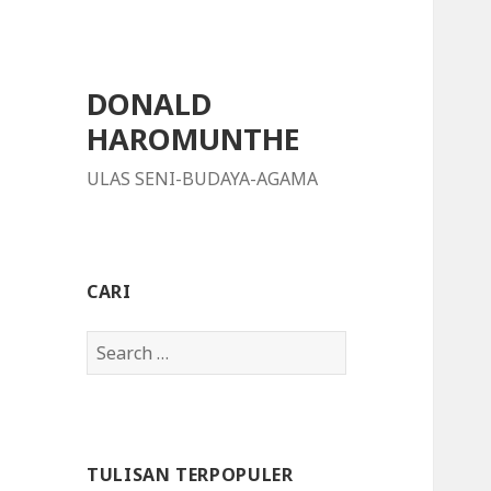
DONALD
HAROMUNTHE
ULAS SENI-BUDAYA-AGAMA
CARI
S
e
a
r
c
TULISAN TERPOPULER
h