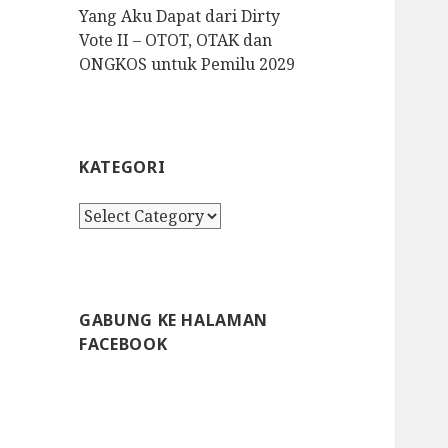
Yang Aku Dapat dari Dirty
Vote II – OTOT, OTAK dan
ONGKOS untuk Pemilu 2029
KATEGORI
K
a
t
e
g
GABUNG KE HALAMAN
o
FACEBOOK
r
i