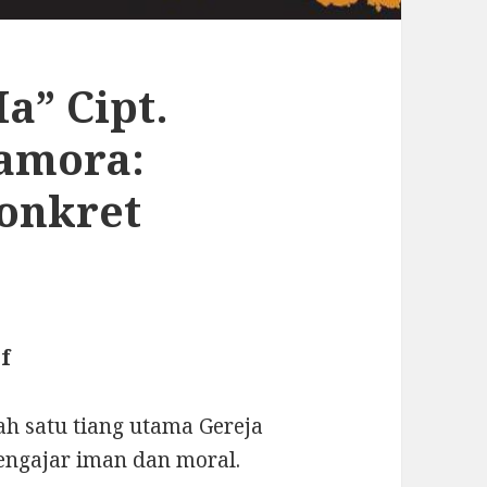
a” Cipt.
amora:
onkret
f
ah satu tiang utama Gereja
engajar iman dan moral.