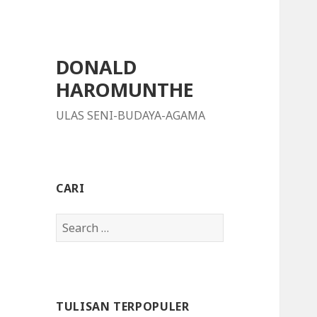
DONALD
HAROMUNTHE
ULAS SENI-BUDAYA-AGAMA
CARI
S
e
a
r
c
TULISAN TERPOPULER
h