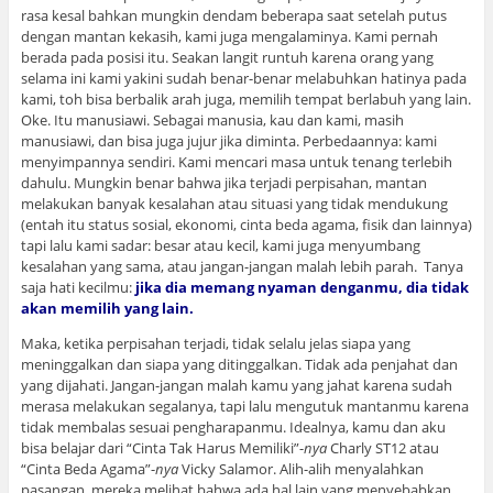
rasa kesal bahkan mungkin dendam beberapa saat setelah putus
dengan mantan kekasih, kami juga mengalaminya. Kami pernah
berada pada posisi itu. Seakan langit runtuh karena orang yang
selama ini kami yakini sudah benar-benar melabuhkan hatinya pada
kami, toh bisa berbalik arah juga, memilih tempat berlabuh yang lain.
Oke. Itu manusiawi. Sebagai manusia, kau dan kami, masih
manusiawi, dan bisa juga jujur jika diminta. Perbedaannya: kami
menyimpannya sendiri. Kami mencari masa untuk tenang terlebih
dahulu. Mungkin benar bahwa jika terjadi perpisahan, mantan
melakukan banyak kesalahan atau situasi yang tidak mendukung
(entah itu status sosial, ekonomi, cinta beda agama, fisik dan lainnya)
tapi lalu kami sadar: besar atau kecil, kami juga menyumbang
kesalahan yang sama, atau jangan-jangan malah lebih parah. Tanya
saja hati kecilmu:
jika dia memang nyaman denganmu, dia tidak
akan memilih yang lain.
Maka, ketika perpisahan terjadi, tidak selalu jelas siapa yang
meninggalkan dan siapa yang ditinggalkan. Tidak ada penjahat dan
yang dijahati. Jangan-jangan malah kamu yang jahat karena sudah
merasa melakukan segalanya, tapi lalu mengutuk mantanmu karena
tidak membalas sesuai pengharapanmu. Idealnya, kamu dan aku
bisa belajar dari “Cinta Tak Harus Memiliki”-
nya
Charly ST12 atau
“Cinta Beda Agama”-
nya
Vicky Salamor. Alih-alih menyalahkan
pasangan, mereka melihat bahwa ada hal lain yang menyebabkan