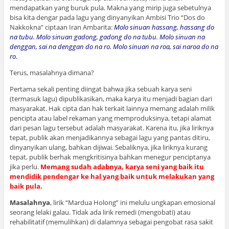
mendapatkan yang buruk pula. Makna yang mirip juga sebetulnya
bisa kita dengar pada lagu yang dinyanyikan Ambisi Trio “Dos do
Nakkokna” ciptaan Iran Ambarita:
Molo sinuan hassang, hassang do
na tubu. Molo sinuan gadong, gadong do na tubu. Molo sinuan na
denggan, sai na denggan do na ro. Molo sinuan na roa, sai naroa do na
ro.
Terus, masalahnya dimana?
Pertama sekali penting diingat bahwa jika sebuah karya seni
(termasuk lagu) dipublikasikan, maka karya itu menjadi bagian dari
masyarakat. Hak cipta dan hak terkait lainnya memang adalah milik
pencipta atau label rekaman yang memproduksinya, tetapi alamat
dari pesan lagu tersebut adalah masyarakat. Karena itu, jika liriknya
tepat, publik akan menjadikannya sebagai lagu yang pantas ditiru,
dinyanyikan ulang, bahkan dijiwai. Sebaliknya, jika liriknya kurang
tepat, publik berhak mengkritisinya bahkan menegur penciptanya
jika perlu.
Memang sudah adabnya, karya seni yang baik itu
mendidik pendengar ke hal yang baik untuk melakukan yang
baik pula.
Masalahnya
, lirik “Mardua Holong” ini melulu ungkapan emosional
seorang lelaki galau. Tidak ada lirik remedi (mengobati) atau
rehabilitatif (memulihkan) di dalamnya sebagai pengobat rasa sakit