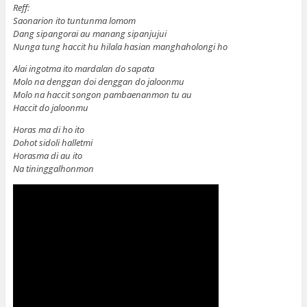
Reff:
Saonarion ito tuntunma lomom
Dang sipangorai au manang sipanjujui
Nunga tung haccit hu hilala hasian manghaholongi ho
Alai ingotma ito mardalan do sapata
Molo na denggan doi denggan do jaloonmu
Molo na haccit songon pambaenanmon tu au
Haccit do jaloonmu
Horas ma di ho ito
Dohot sidoli halletmi
Horasma di au ito
Na tininggalhonmon