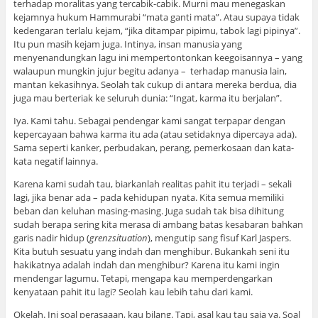
terhadap moralitas yang tercabik-cabik. Murni mau menegaskan
kejamnya hukum Hammurabi “mata ganti mata”. Atau supaya tidak
kedengaran terlalu kejam, “jika ditampar pipimu, tabok lagi pipinya”.
Itu pun masih kejam juga. Intinya, insan manusia yang
menyenandungkan lagu ini mempertontonkan keegoisannya – yang
walaupun mungkin jujur begitu adanya – terhadap manusia lain,
mantan kekasihnya. Seolah tak cukup di antara mereka berdua, dia
juga mau berteriak ke seluruh dunia: “Ingat, karma itu berjalan”.
Iya. Kami tahu. Sebagai pendengar kami sangat terpapar dengan
kepercayaan bahwa karma itu ada (atau setidaknya dipercaya ada).
Sama seperti kanker, perbudakan, perang, pemerkosaan dan kata-
kata negatif lainnya.
Karena kami sudah tau, biarkanlah realitas pahit itu terjadi – sekali
lagi, jika benar ada – pada kehidupan nyata. Kita semua memiliki
beban dan keluhan masing-masing. Juga sudah tak bisa dihitung
sudah berapa sering kita merasa di ambang batas kesabaran bahkan
garis nadir hidup (
grenzsituation
), mengutip sang fisuf Karl Jaspers.
Kita butuh sesuatu yang indah dan menghibur. Bukankah seni itu
hakikatnya adalah indah dan menghibur? Karena itu kami ingin
mendengar lagumu. Tetapi, mengapa kau memperdengarkan
kenyataan pahit itu lagi? Seolah kau lebih tahu dari kami.
Okelah. Ini soal perasaaan, kau bilang. Tapi, asal kau tau saja ya. Soal