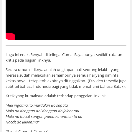
Lagu ini enak. Renyah di telinga. Cuma, Saya punya ‘sedikit’ catatan
kritis pada bagian liriknya.
Secara umum liriknya adalah ungkapan hati seorang lelaki – yang
merasa sudah melakukan semampunya semua hal yang diminta
kekasihnya – tetapi toh akhirnya ditinggalkan. (Di video tersedia juga
subtitel bahasa Indonesia bagi yang tidak memahami bahasa Batak).
Kritik yang kumaksud adalah terhadap penggalan lirik ini:
“Alai ingotma ito mardalan do sapata
Molo na denggan doi denggan do jaloonmu
Molo na haccit songon pambaenanmon tu au
Haccit do jaloonmu”
“Sapata” berarti “karma”.