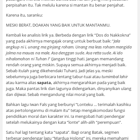
perpisahan itu. Tak melulu karena si mantan itu benar penjahat.
Karena itu, saranku:
MESKI BERAT, DOAKAN YANG BAIK UNTUK MANTANMU.
Kembali ke analisis lirik ya. Berbeda dengan lirik “Dos do Nakkokna”
yang pada akhirnya mengajak orang untuk berbuat baik: “
Jala
angkup ni i, unang ma ginjang roham. Unang ma leas roham mangida
jolma na mauas na male. Asa denggan sude. Asa retta sude. Ai ido
nihalomohon ni Tuhan i
” (Jangan tinggi hati. Jangan memandang
rendah orang yang miskin. Supaya semua akhirnya menjadi baik.
Sebab itulah yang dikehendaki Tuhan). Jadi jelas ya, meski
sebelumnya juga berbicara tentang tabur-tuai atau
tumimbal lahir
atau karma alias
sapata,
akhirnya mengarahkan pada yang baik
juga. Maka pantas lirik dan lagunya didengarkan, dinyanyikan ulang
dan dijiwai. Sebab mengandung nilai moral yang baik.
Bahkan lagu Iwan Fals yang berbunyi “Lonteku … terimalah kasihku
atas pertolonganmu di malam itu” tetap mengakomodasi fungsi
pendidikan moral dan karakter ini. Ia mengobati hati pendengar
setelah melukainya dengan kata “lonte” alih-alih “perempuan”.
Satu hal lagi tentang kata “sapata”. Bagi orang Batak, segmen
terbesar pendengar lagu “Mardua Holong” ini, mereka memahami