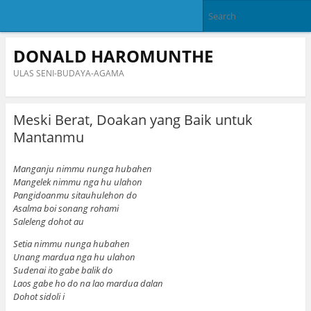
DONALD HAROMUNTHE
ULAS SENI-BUDAYA-AGAMA
Meski Berat, Doakan yang Baik untuk
Mantanmu
Manganju nimmu nunga hubahen
Mangelek nimmu nga hu ulahon
Pangidoanmu sitauhulehon do
Asalma boi sonang rohami
Saleleng dohot au
Setia nimmu nunga hubahen
Unang mardua nga hu ulahon
Sudenai ito gabe balik do
Laos gabe ho do na lao mardua dalan
Dohot sidoli i