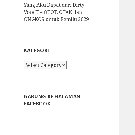
Yang Aku Dapat dari Dirty
Vote II – OTOT, OTAK dan
ONGKOS untuk Pemilu 2029
KATEGORI
K
a
t
e
g
GABUNG KE HALAMAN
o
FACEBOOK
r
i