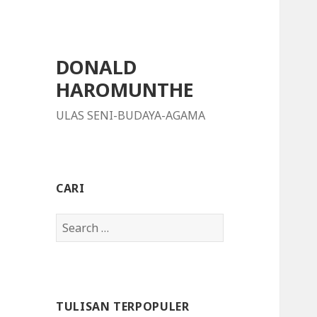
DONALD
HAROMUNTHE
ULAS SENI-BUDAYA-AGAMA
CARI
S
e
a
r
c
TULISAN TERPOPULER
h