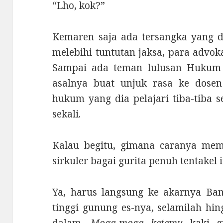
“Lho, kok?”
Kemaren saja ada tersangka yang d
melebihi tuntutan jaksa, para advok
Sampai ada teman lulusan Hukum
asalnya buat unjuk rasa ke dosen
hukum yang dia pelajari tiba-tiba 
sekali.
Kalau begitu, gimana caranya memb
sirkuler bagai gurita penuh tentakel 
Ya, harus langsung ke akarnya Ban
tinggi gunung es-nya, selamilah hin
dalam.
Moga-moga
ketemu
kaki g