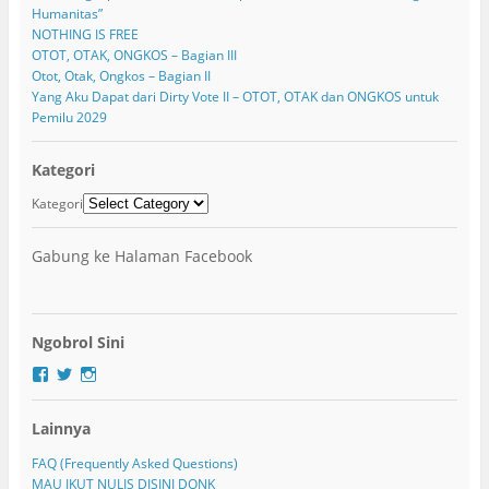
Humanitas”
NOTHING IS FREE
OTOT, OTAK, ONGKOS – Bagian III
Otot, Otak, Ongkos – Bagian II
Yang Aku Dapat dari Dirty Vote II – OTOT, OTAK dan ONGKOS untuk
Pemilu 2029
Kategori
Kategori
Gabung ke Halaman Facebook
Ngobrol Sini
F
T
I
a
w
n
c
i
s
Lainnya
e
t
t
b
t
a
o
e
g
FAQ (Frequently Asked Questions)
o
r
r
MAU IKUT NULIS DISINI DONK