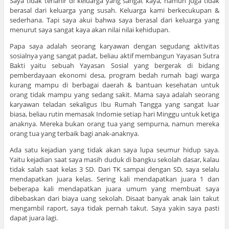
Saya tidak terlahir di keluarga yang sangat kaya, namun juga tidak
berasal dari keluarga yang susah. Keluarga kami berkecukupan &
sederhana. Tapi saya akui bahwa saya berasal dari keluarga yang
menurut saya sangat kaya akan nilai nilai kehidupan.
Papa saya adalah seorang karyawan dengan segudang aktivitas
sosialnya yang sangat padat, beliau aktif membangun Yayasan Sutra
Bakti yaitu sebuah Yayasan Sosial yang bergerak di bidang
pemberdayaan ekonomi desa, program bedah rumah bagi warga
kurang mampu di berbagai daerah & bantuan kesehatan untuk
orang tidak mampu yang sedang sakit. Mama saya adalah seorang
karyawan teladan sekaligus Ibu Rumah Tangga yang sangat luar
biasa, beliau rutin memasak Indomie setiap hari Minggu untuk ketiga
anaknya. Mereka bukan orang tua yang sempurna, namun mereka
orang tua yang terbaik bagi anak-anaknya.
Ada satu kejadian yang tidak akan saya lupa seumur hidup saya.
Yaitu kejadian saat saya masih duduk di bangku sekolah dasar, kalau
tidak salah saat kelas 3 SD. Dari TK sampai dengan SD, saya selalu
mendapatkan juara kelas. Sering kali mendapatkan juara 1 dan
beberapa kali mendapatkan juara umum yang membuat saya
dibebaskan dari biaya uang sekolah. Disaat banyak anak lain takut
mengambil raport, saya tidak pernah takut. Saya yakin saya pasti
dapat juara lagi.