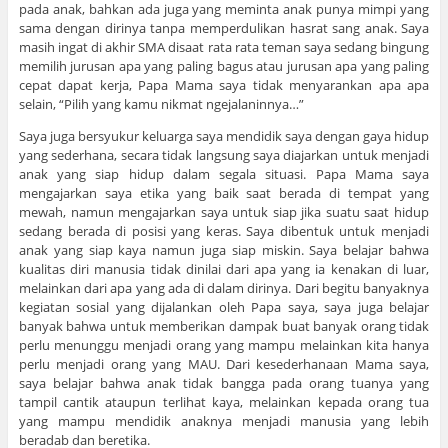
pada anak, bahkan ada juga yang meminta anak punya mimpi yang
sama dengan dirinya tanpa memperdulikan hasrat sang anak. Saya
masih ingat di akhir SMA disaat rata rata teman saya sedang bingung
memilih jurusan apa yang paling bagus atau jurusan apa yang paling
cepat dapat kerja, Papa Mama saya tidak menyarankan apa apa
selain, “Pilih yang kamu nikmat ngejalaninnya…”
Saya juga bersyukur keluarga saya mendidik saya dengan gaya hidup
yang sederhana, secara tidak langsung saya diajarkan untuk menjadi
anak yang siap hidup dalam segala situasi. Papa Mama saya
mengajarkan saya etika yang baik saat berada di tempat yang
mewah, namun mengajarkan saya untuk siap jika suatu saat hidup
sedang berada di posisi yang keras. Saya dibentuk untuk menjadi
anak yang siap kaya namun juga siap miskin. Saya belajar bahwa
kualitas diri manusia tidak dinilai dari apa yang ia kenakan di luar,
melainkan dari apa yang ada di dalam dirinya. Dari begitu banyaknya
kegiatan sosial yang dijalankan oleh Papa saya, saya juga belajar
banyak bahwa untuk memberikan dampak buat banyak orang tidak
perlu menunggu menjadi orang yang mampu melainkan kita hanya
perlu menjadi orang yang MAU. Dari kesederhanaan Mama saya,
saya belajar bahwa anak tidak bangga pada orang tuanya yang
tampil cantik ataupun terlihat kaya, melainkan kepada orang tua
yang mampu mendidik anaknya menjadi manusia yang lebih
beradab dan beretika.