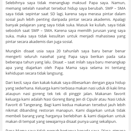
Selebihnya saya tidak menangkap maksud Papa saya. Namun,
memang setelah nasehat tersebut hidup saya berubah. SMP – SMA
saya tidak sepintar saat SD lagi, karena saya merasa pintar dalam
sosial jauh lebih penting daripada pintar secara akademis. Apalagi
banyak pelajaran yang saya tidak suka. Masuk ke kuliah, saya tidak
sebodoh saat SMP – SMA. Karena saya memilih jurusan yang saya
suka, maka saya tidak kesulitan untuk menjadi mahasiswa yang
pintar secara akademis dan juga sosial.
Mungkin disaat usia saya 20 tahunlah saya baru benar benar
mengerti seluruh nasehat yang Papa saya berikan pada sata
beberapa tahun yang lalu. Disaat – saat inilah saya baru menangkap
apa yang diajarkan oleh Papa Mama saya selama ini tentang
kehidupan secara tidak langsung.
Dari kecil, saya dan kakak-kakak saya dibesarkan dengan gaya hidup
yang sederhana. Keluarga kami terbiasa makan nasi uduk di kaki lima
ataupun nasi goreng tek tek di pinggir jalan. Makanan favorit
keluarga kami adalah Nasi Goreng Bang Jen di Cipulir atau Nasi Uduk
Favorit di Tangerang. Bagi kami kedua makanan tersebut jauh lebih
nikmat dibanding restoran manapun. Kami diajarkan untuk tidak
membeli barang yang harganya berlebihan & kami diajarkan untuk
makan di tempat yang sewajarnya disaat punya uang sekalipun.
Papa Mama saya tidak pernah bertanya kepada saya, “Yasa, gimana