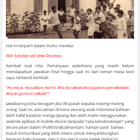
Hal ini terpatri dalam motto mereka:
Non Scholae sed Vitae Discimus
Kembali soal nilai. Pertanyaan sederhana yang masih belum
mendapatkan jawaban final hingga saat ini dari teman masa kecil
saya, terbersit kembali:
“Ho ma jo. Husukkun ma ho. Aha do sabotulna tujuanni parsikkolaan.
Aha do guna ni sikkola”?
Jawabannya bisa beragam jika ditujukan kepada masing-masing
orang. Saat ini, ada zaman dimana seorang anak Indonesia bahkan
lebih hafal karakter manga Jepang dan lebih mahir menggunakan
seabrek aplikasi di mobile device daripada “rasa keindonesiaan” yang
dirumuskan dalam IPolEkSosBudHanKam, hampir pasti bahwa
butuh komunikasi yang lebih intens untuk menyambungkan
generasi
baby boomer
, Gen Y dan gen X yang melek digital ini.