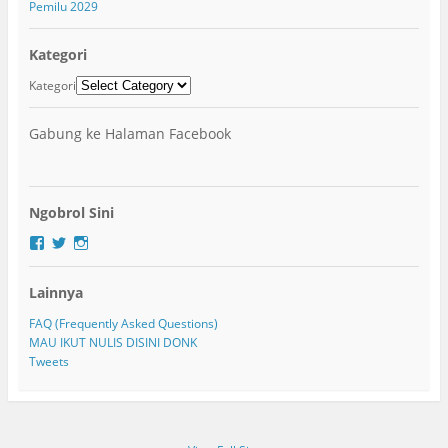
Pemilu 2029
Kategori
Kategori
Gabung ke Halaman Facebook
Ngobrol Sini
F
T
I
a
w
n
c
i
s
Lainnya
e
t
t
b
t
a
o
e
g
FAQ (Frequently Asked Questions)
o
r
r
MAU IKUT NULIS DISINI DONK
k
a
Tweets
m