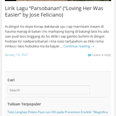
Lirik Lagu “Parsobanan” (“Loving Her Was
Easier” by Jose Feliciano)
Ai diingot ho dope itorap dakdanak uju i rap marmeam meam di
hauma manag di balian i ho marlojong lojong di batangi laos hu adu
sian pudi laos tinggang do ho ditiki i sap gambo bohimi Ai diingot
hodope ito nadiparsobanan i ima naso tarlupahon au tikki roma
rimbus i laos hubukka ma da bajuki …
Continue reading
→
January 16, 2021
Leave a reply
Cari
Tulisan Terpopuler
Teks Lengkap Pidato Paus Leo XIV pada Presentasi Ensiklik ''Magnifica