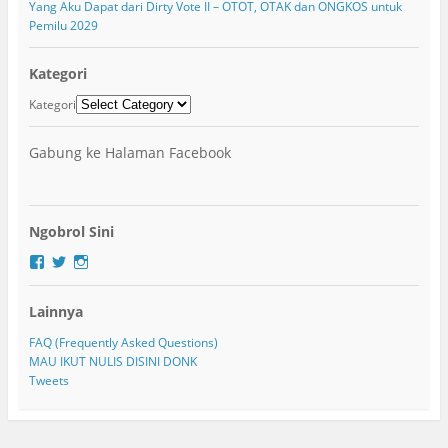
Yang Aku Dapat dari Dirty Vote II – OTOT, OTAK dan ONGKOS untuk
Pemilu 2029
Kategori
Kategori
Gabung ke Halaman Facebook
Ngobrol Sini
F
T
I
a
w
n
c
i
s
Lainnya
e
t
t
b
t
a
o
e
g
FAQ (Frequently Asked Questions)
o
r
r
MAU IKUT NULIS DISINI DONK
k
a
Tweets
m