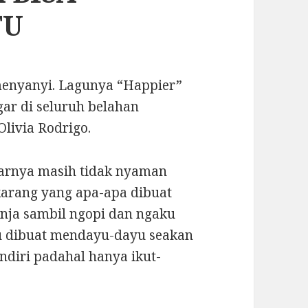
TU
 menyanyi. Lagunya “Happier”
ar di seluruh belahan
livia Rodrigo.
narnya masih tidak nyaman
karang yang apa-apa dibuat
nja sambil ngopi dan ngaku
gu dibuat mendayu-dayu seakan
endiri padahal hanya ikut-