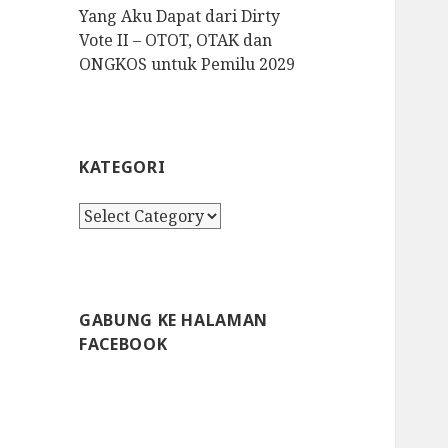
Yang Aku Dapat dari Dirty
Vote II – OTOT, OTAK dan
ONGKOS untuk Pemilu 2029
KATEGORI
K
a
t
e
g
GABUNG KE HALAMAN
o
FACEBOOK
r
i