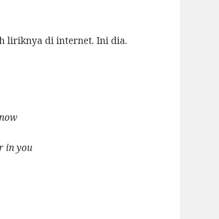
iriknya di internet. Ini dia.
 know
r in you