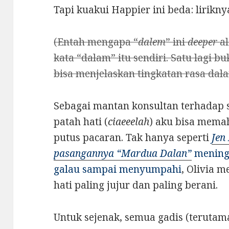
Tapi kuakui Happier ini beda: lirikn
(Entah mengapa “
dalem
” ini
deeper
a
kata “dalam” itu sendiri. Satu lagi b
bisa menjelaskan tingkatan rasa dala
Sebagai mantan konsultan terhadap 
patah hati (
ciaeeelah
) aku bisa mema
putus pacaran. Tak hanya seperti
Jen
pasangannya “Mardua Dalan”
mening
galau sampai menyumpahi
, Olivia 
hati paling jujur dan paling berani.
Untuk sejenak, semua gadis (terutam