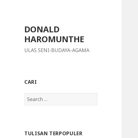
DONALD
HAROMUNTHE
ULAS SENI-BUDAYA-AGAMA
CARI
S
e
a
r
c
TULISAN TERPOPULER
h