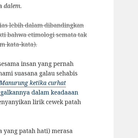
ya
dalem
.
lias lebih dalam dibandingkan
ukti bahwa etimologi semata tak
m kata-kata).
sesama insan yang pernah
hami suasana galau sehabis
 Manurung ketika curhat
galkannya dalam keadaaan
menyanyikan lirik cewek patah
a yang patah hati) merasa