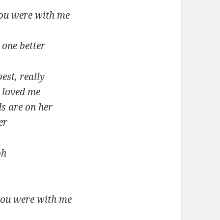
you were with me
 one better
est, really
u loved me
s are on her
er
oh
 you were with me