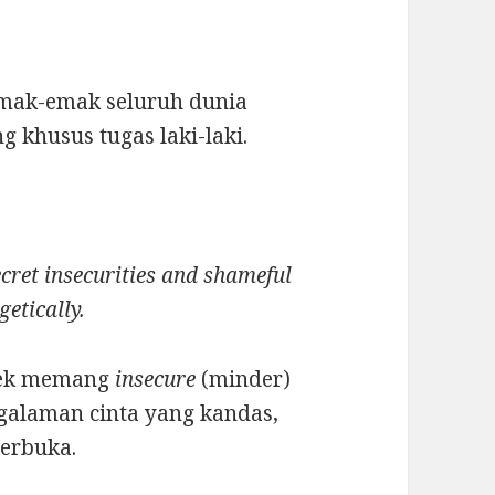
emak-emak seluruh dunia
khusus tugas laki-laki.
ecret insecurities and shameful
etically.
ewek memang
insecure
(minder)
galaman cinta yang kandas,
terbuka.