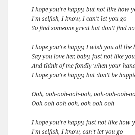
I hope you’re happy, but not like how 
I’m selfish, I know, I can’t let you go
So find someone great but don’t find no
I hope you’re happy, I wish you all the b
Say you love her, baby, just not like yo
And think of me fondly when your hand
I hope you’re happy, but don’t be happi
Ooh, ooh-ooh-ooh-ooh, ooh-ooh-ooh-o
Ooh-ooh-ooh-ooh, ooh-ooh-ooh
I hope you’re happy, just not like how
I’m selfish, I know, can’t let you go