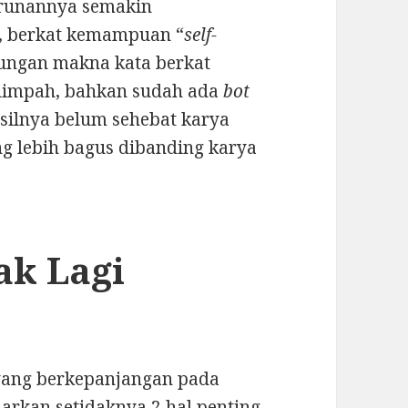
turunannya semakin
i, berkat kemampuan “
self-
bungan makna kata berkat
elimpah, bahkan sudah ada
bot
asilnya belum sehebat karya
ng lebih bagus dibanding karya
ak Lagi
ang berkepanjangan pada
arkan setidaknya 2 hal penting