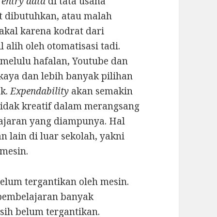
,
entry data
di tata usaha
it dibutuhkan, atau malah
 akal karena kodrat dari
alih oleh otomatisasi tadi.
 melulu hafalan, Youtube dan
kaya dan lebih banyak pilihan
ak.
Expendability
akan semakin
tidak kreatif dalam merangsang
lajaran yang diampunya. Hal
 lain di luar sekolah, yakni
 mesin.
elum tergantikan oleh mesin.
 pembelajaran banyak
sih belum tergantikan.