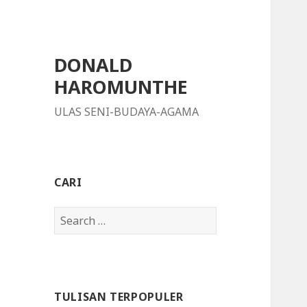
DONALD
HAROMUNTHE
ULAS SENI-BUDAYA-AGAMA
CARI
S
e
a
r
c
TULISAN TERPOPULER
h