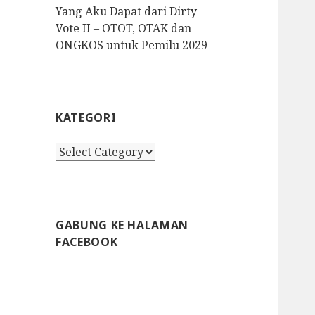
Yang Aku Dapat dari Dirty
Vote II – OTOT, OTAK dan
ONGKOS untuk Pemilu 2029
KATEGORI
K
a
t
e
g
GABUNG KE HALAMAN
o
FACEBOOK
r
i