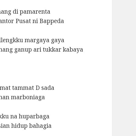
nang di pamarenta
antor Pusat ni Bappeda
ellengkku margaya gaya
inang ganup ari tukkar kabaya
nomat tammat D sada
kanan marboniaga
lekku na huparbaga
ian hidup bahagia