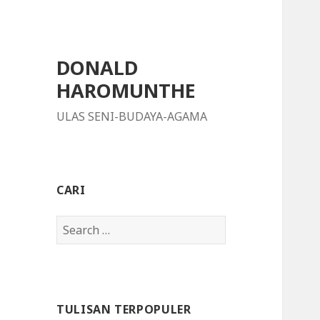
DONALD
HAROMUNTHE
ULAS SENI-BUDAYA-AGAMA
CARI
S
e
a
r
c
TULISAN TERPOPULER
h