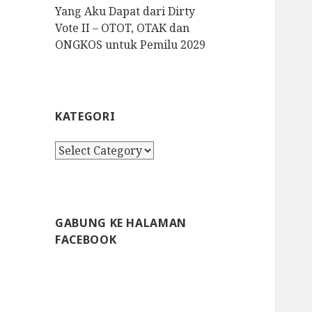
Yang Aku Dapat dari Dirty
Vote II – OTOT, OTAK dan
ONGKOS untuk Pemilu 2029
KATEGORI
K
a
t
e
g
GABUNG KE HALAMAN
o
FACEBOOK
r
i