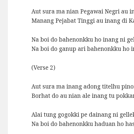
Aut sura ma nian Pegawai Negri au i
Manang Pejabat Tinggi au inang di K
Na boi do bahenonkku ho inang ni g
Na boi do ganup ari bahenonkku ho 
(Verse 2)
Aut sura ma inang adong titelhu pi
Borhat do au nian ale inang tu pok
Alai tung gogokki pe dainang ni gel
Na boi do bahenonkku haduan ho has