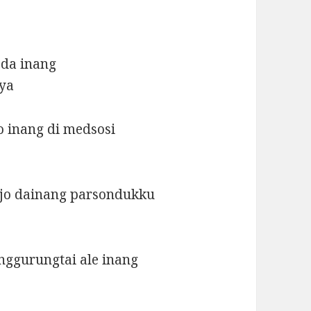
 da inang
aya
 inang di medsosi
ajo dainang parsondukku
ggurungtai ale inang