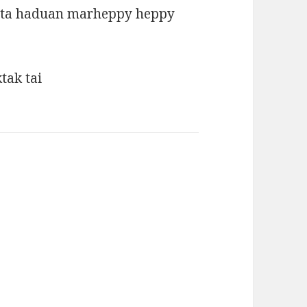
hita haduan marheppy heppy
tak tai