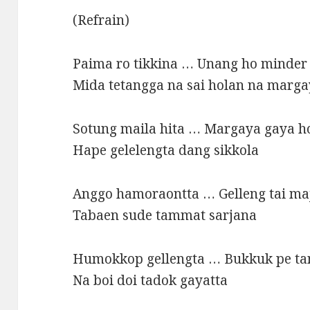
(Refrain)
Paima ro tikkina … Unang ho minder
Mida tetangga na sai holan na marg
Sotung maila hita … Margaya gaya ho
Hape gelelengta dang sikkola
Anggo hamoraontta … Gelleng tai m
Tabaen sude tammat sarjana
Humokkop gellengta … Bukkuk pe tan
Na boi doi tadok gayatta