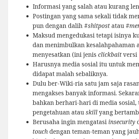
Informasi yang salah atau kurang le
Postingan yang sama sekali tidak m
pun dengan dalih #
shitpost
atau #
men
Maksud mengedukasi tetapi isinya ku
dan menimbulkan kesalahpahaman a
menyesatkan (ini jenis
clickbait
versi
Harusnya media sosial itu untuk mem
didapat malah sebaliknya.
Dulu ber-Wiki-ria satu jam saja rasan
mengakses banyak informasi. Sekar
bahkan berhari-hari di media sosial, 
pengetahuan atau
skill
yang bertamb
Berusaha ingin mengatasi
insecurity
d
touch
dengan teman-teman yang jauh l