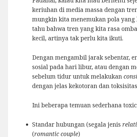
Padahal, kalau kita mau berhenti se
keriuhan di media massa dengan tren s
mungkin kita menemukan pola yang b
tahu bahwa tren yang kita rasa omba
kecil, artinya tak perlu kita ikuti.
Dengan mengambil jarak sebentar, e
sosial pada hari libur, atau dengan
sebelum tidur untuk melakukan
cons
dengan jelas kekotoran dan toksisita
Ini beberapa temuan sederhana toxi
Standar hubungan (segala jenis
relat
(
romantic couple
)