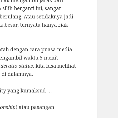
jenak mengambil jarak dari
ilih berganti ini, sangat
erulang. Atau setidaknya jadi
k besar, ternyata hanya riak
ntah dengan cara puasa media
 mengambil waktu 5 menit
ideratio status,
kita bisa melihat
s di dalamnya.
city yang kumaksud …
ionship
) atau pasangan