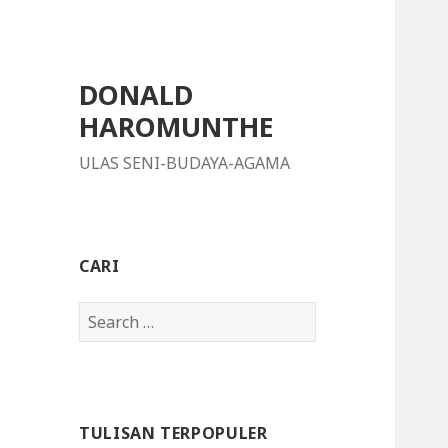
DONALD
HAROMUNTHE
ULAS SENI-BUDAYA-AGAMA
CARI
S
e
a
r
c
TULISAN TERPOPULER
h