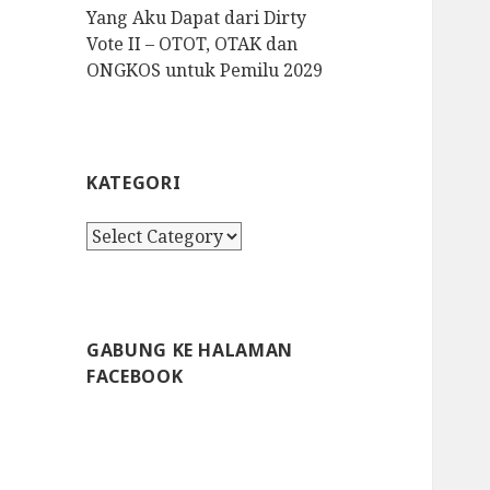
Yang Aku Dapat dari Dirty
Vote II – OTOT, OTAK dan
ONGKOS untuk Pemilu 2029
KATEGORI
K
a
t
e
g
GABUNG KE HALAMAN
o
FACEBOOK
r
i