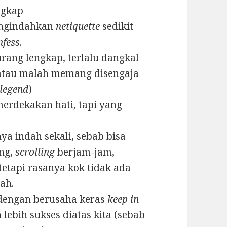
ngkap
engindahkan
netiquette
sedikit
fess
.
rang lengkap, terlalu dangkal
tau malah memang disengaja
legend
)
erdekakan hati, tapi yang
ya indah sekali, sebab bisa
ang,
scrolling
berjam-jam,
tetapi rasanya kok tidak ada
ah.
engan berusaha keras
keep in
ebih sukses diatas kita (sebab