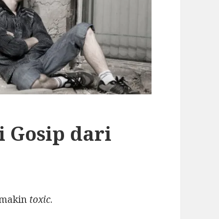
 Gosip dari
semakin
toxic
.