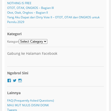
NOTHING IS FREE
OTOT, OTAK, ONGKOS – Bagian III
Otot, Otak, Ongkos – Bagian II
Yang Aku Dapat dari Dirty Vote II – OTOT, OTAK dan ONGKOS untuk
Pemilu 2029
Kategori
Kategori
Gabung ke Halaman Facebook
Ngobrol Sini
F
T
I
a
w
n
c
i
s
Lainnya
e
t
t
b
t
a
o
e
g
FAQ (Frequently Asked Questions)
o
r
r
MAU IKUT NULIS DISINI DONK
k
a
Tweets