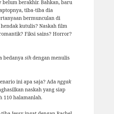
y belum berakhir. Bahkan, baru
ptopnya, tiba-tiba dia
pertanyaan bermunculan di
hendak kutulis? Naskah film
omantik? Fiksi sains? Horror?
pa bedanya
sih
dengan menulis
enario ini apa saja? Ada
nggak
nghasilkan naskah yang siap
ih 110 halamanlah.
a-tiba Jessy ingat dengan Rachel