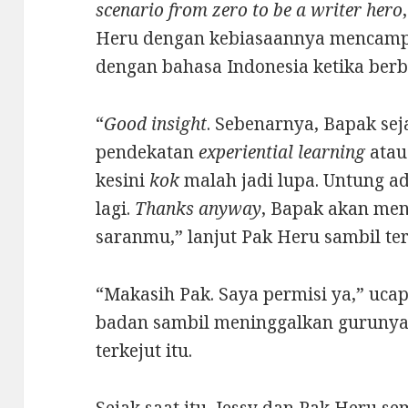
scenario from zero to be a writer hero
Heru dengan kebiasaannya mencamp
dengan bahasa Indonesia ketika berb
“
Good insight
. Sebenarnya, Bapak sej
pendekatan
experiential learning
ata
kesini
kok
malah jadi lupa. Untung 
lagi.
Thanks anyway
, Bapak akan m
saranmu,” lanjut Pak Heru sambil te
“Makasih Pak. Saya permisi ya,” uc
badan sambil meninggalkan gurunya
terkejut itu.
Sejak saat itu, Jessy dan Pak Heru s