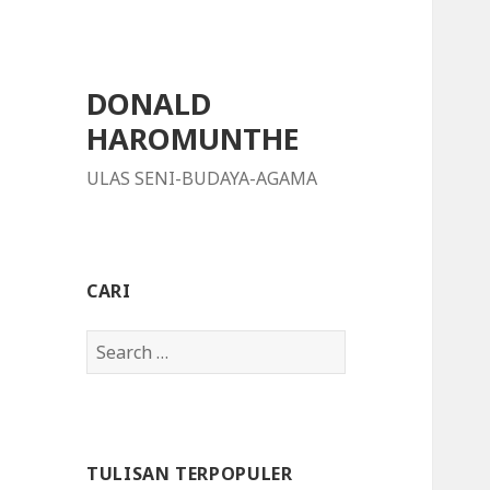
DONALD
HAROMUNTHE
ULAS SENI-BUDAYA-AGAMA
CARI
S
e
a
r
c
TULISAN TERPOPULER
h