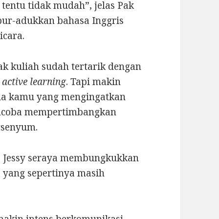
, tentu tidak mudah”, jelas Pak
ur-adukkan bahasa Inggris
icara.
ak kuliah sudah tertarik dengan
u
active learning
. Tapi makin
ada kamu yang mengingatkan
encoba mempertimbangkan
rsenyum.
ap Jessy seraya membungkukkan
 yang sepertinya masih
emakin intens berkomunikasi.