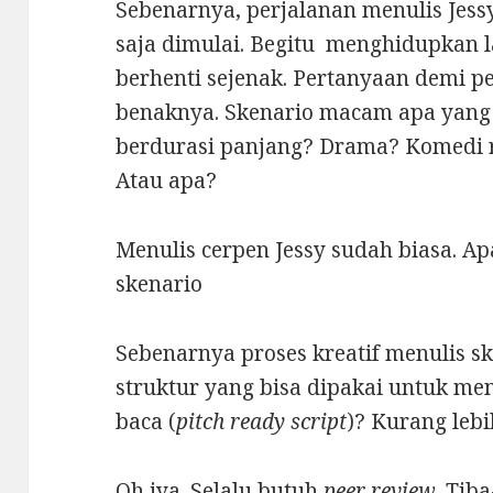
Sebenarnya, perjalanan menulis Jess
saja dimulai. Begitu menghidupkan la
berhenti sejenak. Pertanyaan demi 
benaknya. Skenario macam apa yang 
berdurasi panjang? Drama? Komedi r
Atau apa?
Menulis cerpen Jessy sudah biasa. A
skenario
Sebenarnya proses kreatif menulis sk
struktur yang bisa dipakai untuk me
baca (
pitch ready script
)? Kurang leb
Oh iya. Selalu butuh
peer review
. Tib