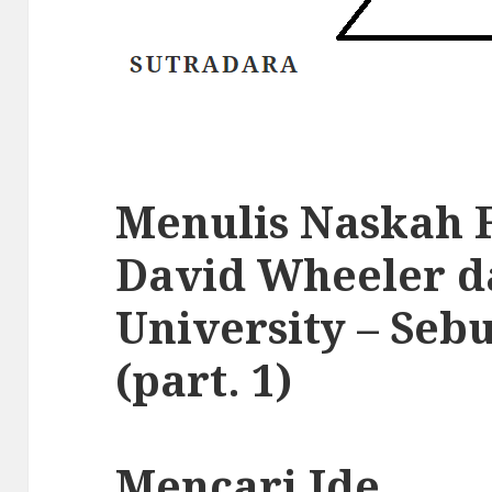
Menulis Naskah 
David Wheeler d
University – Seb
(part. 1)
Mencari Ide