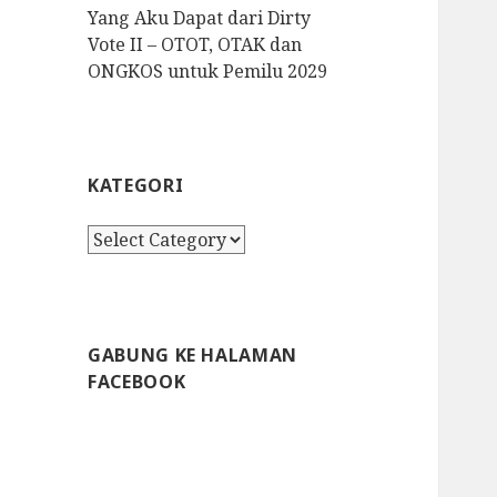
Yang Aku Dapat dari Dirty
Vote II – OTOT, OTAK dan
ONGKOS untuk Pemilu 2029
KATEGORI
K
a
t
e
g
GABUNG KE HALAMAN
o
FACEBOOK
r
i