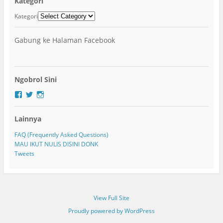
Kategori
Kategori
Gabung ke Halaman Facebook
Ngobrol Sini
F
T
I
a
w
n
c
i
s
Lainnya
e
t
t
b
t
a
o
e
g
FAQ (Frequently Asked Questions)
o
r
r
MAU IKUT NULIS DISINI DONK
k
a
Tweets
m
View Full Site
Proudly powered by WordPress