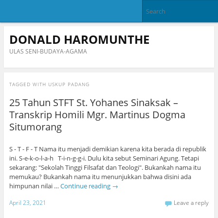
DONALD HAROMUNTHE
ULAS SENI-BUDAYA-AGAMA
TAGGED WITH
USKUP PADANG
25 Tahun STFT St. Yohanes Sinaksak –
Transkrip Homili Mgr. Martinus Dogma
Situmorang
S - T - F - T Nama itu menjadi demikian karena kita berada di republik
ini. S-e-k-o-l-a-h T-i-n-g-g-i. Dulu kita sebut Seminari Agung. Tetapi
sekarang: "Sekolah Tinggi Filsafat dan Teologi". Bukankah nama itu
memukau? Bukankah nama itu menunjukkan bahwa disini ada
himpunan nilai …
Continue reading
→
April 23, 2021
Leave a reply