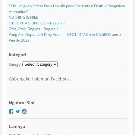
Teks Lengkap Pidato Paus Leo XIV pada Presentasi Ensiklik ”Magnifica
Humanitas”
NOTHING IS FREE
OTOT, OTAK, ONGKOS – Bagian III
Otot, Otak, Ongkos – Bagian II
Yang Aku Dapat dari Dirty Vote II – OTOT, OTAK dan ONGKOS untuk
Pemilu 2029
Kategori
Kategori
Gabung ke Halaman Facebook
Ngobrol Sini
F
T
I
a
w
n
c
i
s
Lainnya
e
t
t
b
t
a