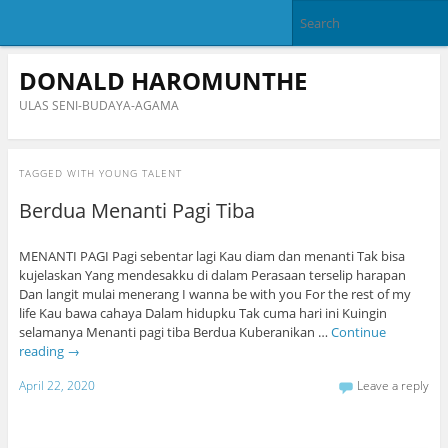
DONALD HAROMUNTHE
ULAS SENI-BUDAYA-AGAMA
TAGGED WITH
YOUNG TALENT
Berdua Menanti Pagi Tiba
MENANTI PAGI Pagi sebentar lagi Kau diam dan menanti Tak bisa
kujelaskan Yang mendesakku di dalam Perasaan terselip harapan
Dan langit mulai menerang I wanna be with you For the rest of my
life Kau bawa cahaya Dalam hidupku Tak cuma hari ini Kuingin
selamanya Menanti pagi tiba Berdua Kuberanikan …
Continue
reading
→
April 22, 2020
Leave a reply