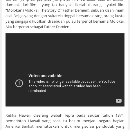
dampak dari film – yang tak banyak diketahui orang – yakni film
“Molokai” (Molokai: The Story Of Father Demien), sebuah kisah imam
asal Belgia yang dengan sukarela tinggal bersama orang-orang kusta
yang sengaja dikucilkan di sebuah pulau terpencil bernama Molokai.
Aku berperan sebagai Father Damien.
Ketika Hawaii diserang wabah lepra pada sekitar tahun 1874,
pemerintah Hawaii yang saat itu belum menjadi negara bagian
Amerika Serikat memutuskan untuk mengisolasi penduduk yang