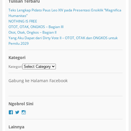
Tulisan Terbaru
Teks Lengkap Pidato Paus Leo XIV pada Presentasi Ensiklik ”Magnifica
Humanitas”
NOTHING IS FREE
OTOT, OTAK, ONGKOS – Bagian III
Otot, Otak, Ongkos – Bagian II
Yang Aku Dapat dari Dirty Vote II – OTOT, OTAK dan ONGKOS untuk
Pemilu 2029
Kategori
Kategori
Gabung ke Halaman Facebook
Ngobrol Sini
F
T
I
a
w
n
c
i
s
Lainnya
e
t
t