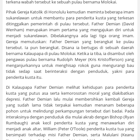
terkena wabah tersebut ke sebuah pulau bernama Molokai.
Pihak Gereja Katolik di Honolulu kemudian meminta beberapa imam
sukarelawan untuk membantu para penderita kusta yang terkesan
ditinggalkan pemerintah di pulau tersebut. Father Demian (David
Wenham) merupakan imam pertama yang mengajukan diri untuk
menjadi sukarelawan. Dibelakangnya ada lagi tiga orang imam.
Gereja memutuskan: Father Demian yang berangkat ke pulau
tersebut. Ia pun berangkat. Disana ia bertugas di sebuah daerah
bernama Kalaupapa di pulau Molokai. Ketika ia tiba, ia disambut oleh
pengawas pulau bernama Rudolph Meyer (Kris Kristofferson) yang
menganjurkannya untuk menghisap rokok guna mengurangi bau
tidak sedap saat berinteraksi dengan penduduk, yakni para
penderita kusta itu.
Di Kalaupapa Father Demian melihat kehidupan para penderita
kusta yang putus asa serta kemorosotan moral yang diakibatkan
depresi. Father Demian lalu mulai membersihkan kembali Gereja
yang sudah lama tidak terpakai kemudian menanam beberapa
pohon untuk melindungi perkampungan tersebut dari badai. Pada
interaksinya dengan penduduk dia mulai akrab dengan Bishop (Ryan
Rumbaugh) anak kecil penderita kusta yang menawarkan diri
menjadi anak altar, William (Peter O’Toole) penderita kusta tua yang
bersimpati terhadap misi Father Demian, serta Malulani (Keanu