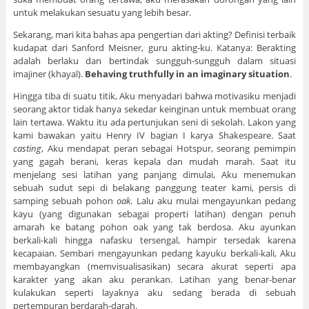
untuk melakukan sesuatu yang lebih besar.
Sekarang, mari kita bahas apa pengertian dari akting? Definisi terbaik
kudapat dari Sanford Meisner, guru akting-ku. Katanya: Berakting
adalah berlaku dan bertindak sungguh-sungguh dalam situasi
imajiner (khayal).
Behaving truthfully in an imaginary situation
.
Hingga tiba di suatu titik, Aku menyadari bahwa motivasiku menjadi
seorang aktor tidak hanya sekedar keinginan untuk membuat orang
lain tertawa. Waktu itu ada pertunjukan seni di sekolah. Lakon yang
kami bawakan yaitu Henry IV bagian I karya Shakespeare. Saat
casting
, Aku mendapat peran sebagai Hotspur, seorang pemimpin
yang gagah berani, keras kepala dan mudah marah. Saat itu
menjelang sesi latihan yang panjang dimulai, Aku menemukan
sebuah sudut sepi di belakang panggung teater kami, persis di
samping sebuah pohon
oak
. Lalu aku mulai mengayunkan pedang
kayu (yang digunakan sebagai properti latihan) dengan penuh
amarah ke batang pohon oak yang tak berdosa. Aku ayunkan
berkali-kali hingga nafasku tersengal, hampir tersedak karena
kecapaian. Sembari mengayunkan pedang kayuku berkali-kali, Aku
membayangkan (memvisualisasikan) secara akurat seperti apa
karakter yang akan aku perankan. Latihan yang benar-benar
kulakukan seperti layaknya aku sedang berada di sebuah
pertempuran berdarah-darah.