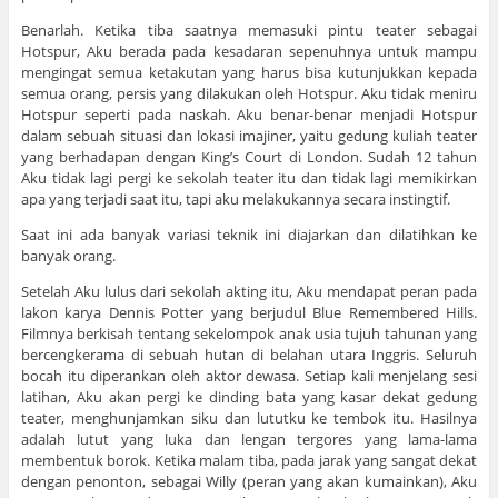
Benarlah. Ketika tiba saatnya memasuki pintu teater sebagai
Hotspur, Aku berada pada kesadaran sepenuhnya untuk mampu
mengingat semua ketakutan yang harus bisa kutunjukkan kepada
semua orang, persis yang dilakukan oleh Hotspur. Aku tidak meniru
Hotspur seperti pada naskah. Aku benar-benar menjadi Hotspur
dalam sebuah situasi dan lokasi imajiner, yaitu gedung kuliah teater
yang berhadapan dengan King’s Court di London. Sudah 12 tahun
Aku tidak lagi pergi ke sekolah teater itu dan tidak lagi memikirkan
apa yang terjadi saat itu, tapi aku melakukannya secara instingtif.
Saat ini ada banyak variasi teknik ini diajarkan dan dilatihkan ke
banyak orang.
Setelah Aku lulus dari sekolah akting itu, Aku mendapat peran pada
lakon karya Dennis Potter yang berjudul Blue Remembered Hills.
Filmnya berkisah tentang sekelompok anak usia tujuh tahunan yang
bercengkerama di sebuah hutan di belahan utara Inggris. Seluruh
bocah itu diperankan oleh aktor dewasa. Setiap kali menjelang sesi
latihan, Aku akan pergi ke dinding bata yang kasar dekat gedung
teater, menghunjamkan siku dan lututku ke tembok itu. Hasilnya
adalah lutut yang luka dan lengan tergores yang lama-lama
membentuk borok. Ketika malam tiba, pada jarak yang sangat dekat
dengan penonton, sebagai Willy (peran yang akan kumainkan), Aku