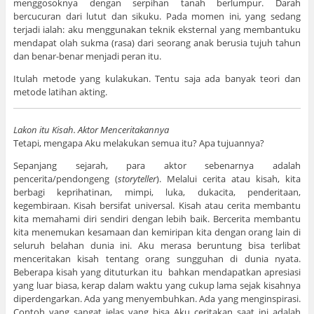
menggosoknya dengan serpihan tanah berlumpur. Darah
bercucuran dari lutut dan sikuku. Pada momen ini, yang sedang
terjadi ialah: aku menggunakan teknik eksternal yang membantuku
mendapat olah sukma (rasa) dari seorang anak berusia tujuh tahun
dan benar-benar menjadi peran itu.
Itulah metode yang kulakukan. Tentu saja ada banyak teori dan
metode latihan akting.
Lakon itu Kisah. Aktor Menceritakannya
Tetapi, mengapa Aku melakukan semua itu? Apa tujuannya?
Sepanjang sejarah, para aktor sebenarnya adalah
pencerita/pendongeng (
storyteller
). Melalui cerita atau kisah, kita
berbagi keprihatinan, mimpi, luka, dukacita, penderitaan,
kegembiraan. Kisah bersifat universal. Kisah atau cerita membantu
kita memahami diri sendiri dengan lebih baik. Bercerita membantu
kita menemukan kesamaan dan kemiripan kita dengan orang lain di
seluruh belahan dunia ini. Aku merasa beruntung bisa terlibat
menceritakan kisah tentang orang sungguhan di dunia nyata.
Beberapa kisah yang dituturkan itu bahkan mendapatkan apresiasi
yang luar biasa, kerap dalam waktu yang cukup lama sejak kisahnya
diperdengarkan. Ada yang menyembuhkan. Ada yang menginspirasi.
Contoh yang sangat jelas yang bisa Aku ceritakan saat ini adalah