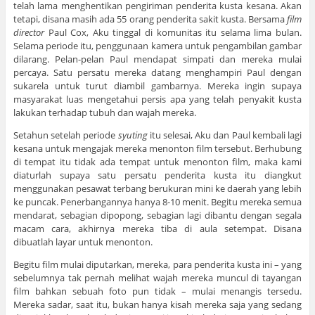
telah lama menghentikan pengiriman penderita kusta kesana. Akan
tetapi, disana masih ada 55 orang penderita sakit kusta. Bersama
film
director
Paul Cox, Aku tinggal di komunitas itu selama lima bulan.
Selama periode itu, penggunaan kamera untuk pengambilan gambar
dilarang. Pelan-pelan Paul mendapat simpati dan mereka mulai
percaya. Satu persatu mereka datang menghampiri Paul dengan
sukarela untuk turut diambil gambarnya. Mereka ingin supaya
masyarakat luas mengetahui persis apa yang telah penyakit kusta
lakukan terhadap tubuh dan wajah mereka.
Setahun setelah periode
syuting
itu selesai, Aku dan Paul kembali lagi
kesana untuk mengajak mereka menonton film tersebut. Berhubung
di tempat itu tidak ada tempat untuk menonton film, maka kami
diaturlah supaya satu persatu penderita kusta itu diangkut
menggunakan pesawat terbang berukuran mini ke daerah yang lebih
ke puncak. Penerbangannya hanya 8-10 menit. Begitu mereka semua
mendarat, sebagian dipopong, sebagian lagi dibantu dengan segala
macam cara, akhirnya mereka tiba di aula setempat. Disana
dibuatlah layar untuk menonton.
Begitu film mulai diputarkan, mereka, para penderita kusta ini – yang
sebelumnya tak pernah melihat wajah mereka muncul di tayangan
film bahkan sebuah foto pun tidak – mulai menangis tersedu.
Mereka sadar, saat itu, bukan hanya kisah mereka saja yang sedang