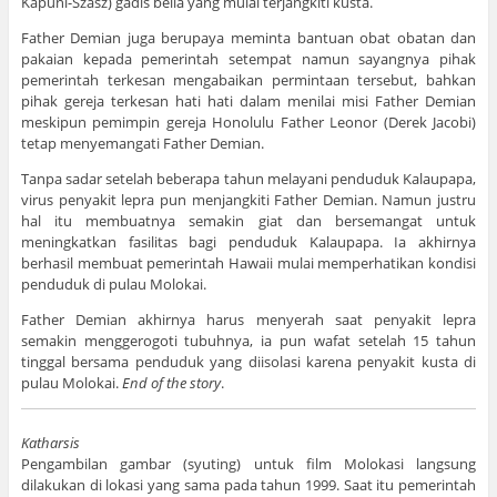
Kapuni-Szasz) gadis belia yang mulai terjangkiti kusta.
Father Demian juga berupaya meminta bantuan obat obatan dan
pakaian kepada pemerintah setempat namun sayangnya pihak
pemerintah terkesan mengabaikan permintaan tersebut, bahkan
pihak gereja terkesan hati hati dalam menilai misi Father Demian
meskipun pemimpin gereja Honolulu Father Leonor (Derek Jacobi)
tetap menyemangati Father Demian.
Tanpa sadar setelah beberapa tahun melayani penduduk Kalaupapa,
virus penyakit lepra pun menjangkiti Father Demian. Namun justru
hal itu membuatnya semakin giat dan bersemangat untuk
meningkatkan fasilitas bagi penduduk Kalaupapa. Ia akhirnya
berhasil membuat pemerintah Hawaii mulai memperhatikan kondisi
penduduk di pulau Molokai.
Father Demian akhirnya harus menyerah saat penyakit lepra
semakin menggerogoti tubuhnya, ia pun wafat setelah 15 tahun
tinggal bersama penduduk yang diisolasi karena penyakit kusta di
pulau Molokai.
End of the story
.
Katharsis
Pengambilan gambar (syuting) untuk film Molokasi langsung
dilakukan di lokasi yang sama pada tahun 1999. Saat itu pemerintah