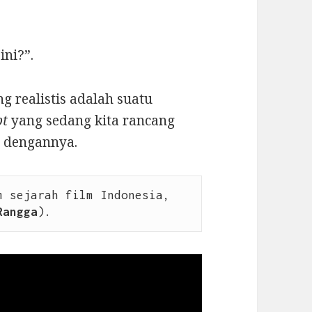
ini?”.
g realistis adalah suatu
pt
yang sedang kita rancang
e
dengannya.
 sejarah film Indonesia, 
Rangga
).