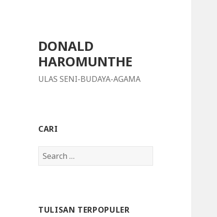
DONALD
HAROMUNTHE
ULAS SENI-BUDAYA-AGAMA
CARI
S
e
a
r
c
TULISAN TERPOPULER
h