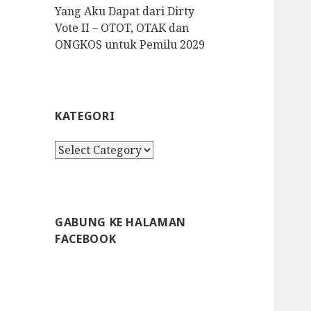
Yang Aku Dapat dari Dirty
Vote II – OTOT, OTAK dan
ONGKOS untuk Pemilu 2029
KATEGORI
K
a
t
e
g
GABUNG KE HALAMAN
o
FACEBOOK
r
i