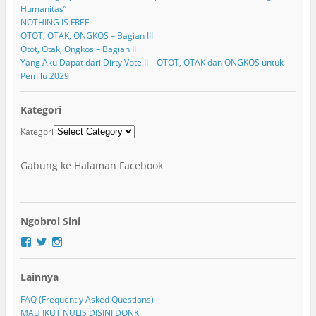
Humanitas”
NOTHING IS FREE
OTOT, OTAK, ONGKOS – Bagian III
Otot, Otak, Ongkos – Bagian II
Yang Aku Dapat dari Dirty Vote II – OTOT, OTAK dan ONGKOS untuk
Pemilu 2029
Kategori
Kategori
Gabung ke Halaman Facebook
Ngobrol Sini
F
T
I
a
w
n
c
i
s
Lainnya
e
t
t
b
t
a
o
e
g
FAQ (Frequently Asked Questions)
o
r
r
MAU IKUT NULIS DISINI DONK