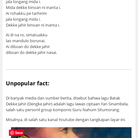
jala longang mida i.
Mida dekke binoan ni inanta i.
Ai rohakku pe tarhirim
jala longang mida i.
Dekke jahir binoan ni inanta i.
Ai di na ro, simatuakku
lao mandulo borunai.
Ai diboan do dekke jahir
diboan do dekke jahir nasai.
Unpopular fact:
Di banyak media dan sumber berita, disebut bahwa lagu Batak
Dekke Jahir (Dengke Jahir) adalah lagu lawas ciptaan Yan Sinambela,
salah satu personil group komponis Guru Nahum Situmorang.
Misalnya, di salah satu kanal Youtube dengan tangkapan layar ini.
Save