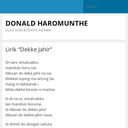
DONALD HAROMUNTHE
ULAS SENI-BUDAYA-AGAMA
Lirik “Dekke Jahir”
Di naro simatuakku
mandulo boru nai.
Diboan do deke jahir na sai.
Mekkel suping ma attong da.
inang ni dakdanak i.
Mida dekke binoan ni inantai.
Ai di na ro, simatuakku
lao mandulo borunai.
Ai diboan do dekke jahir
diboan do dekke jahir nasai.
Ai dohot do dongan sahuta