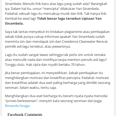
Sinambela. Menulis lirik baru atas lagu yang sudah ada? Barangkali
iya. Dalam hal itu, unsur “mencipta” dilakukan Yan Sinambela.
Padahal, sebuah lagu itu mencakup musik dan lirik. Tak hanya lirik.
Kembali ke awal lagi:
Tidak benar lagu tersebut ciptaan Yan
Sinambela.
Saya tak lantas menyebut ini tindakan plagiarisme atau pembajakan
sebab tidak punya cukup informasi apakah Yan Sinambela sudah
meminta izin dan mendapat izin dari Creedence Clearwater Revival,
pemilik asli lagu tersebut, atau pewarisnya.
Lagu itu sudah sangat lawas sehingga tak perlu izin untuk remake
atau menculik nada dan motifnya tanpa mention penulis asli lagu?
Tunggu dulu. Hak cipta dan royalti berlaku 70 tahun.
Jika benar pembajakan, ini menyedihkan. Sebab pembajakan itu
menghilangkan motivasi dan kreatifitas pencipta. Padahal, motivasi
dan kreatifitas adalah dua aset paling berharga yang dimiliki seorang
seniman. Selain waktu, tentu saja.
Menghilangkan dua aset berharga itu berarti nyata-nyata menodai
“proses berkesenian”, menyitir kata seorang seniman dari Jogja,
Rimanda Sinaga.
Facebook Comments