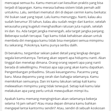
mencapai semua itu. Kamu mencari-cari kesulitan praktis yang bisa
terjadi di lapangan. Kamu merasa bahwa sistem tidak pernah adil
untukmu. Lalu, sembari mematut diri di depan cermin kamu berkata:
INI bukan saat yang tepat. Lalu kamu menunggu. Nanti, kalau aku
sudah berumur 35 tahun, kalau aku sudah
resign
dari kantor, setelah
wirausaha yang kugeluti menghasilkan ratusan juta rupiah, setelah
ini dan itu. Ada target jangka menengah, ada target jangka panjang.
Beberapa sudah tercapai. Tapi kamu tidak kehabisan alasan untuk
membela diri mengapa kamu tidak bisa menjalani semua mimpimu
itu sekarang. Pokoknya, kamu punya seribu dalih.
Di benakmu, tergambar sekian paket detail yang lengkap dengan
segala kerumitannya. Tentang akan seperti apa hidupmu nanti. Akan
tinggal dan menetap dimana. Orang-orang seperti apa yang nanti
berada di sekelilingmu. Prestasi apa saja yang akan kamu dapatkan.
Pengembangan pribadimu. Situasi keuanganmu. Pacarmu yang
baru. Masa depanmu yang cerah dan bahagia selamanya. Kamu
memikirkan semuanya. Dan ini kamu lakukan setiap kali kamu
melewatkan mimpimu yang tidak terwujud. Setiap kali kamu lalai
melakukan apa yang perlu untuk mewujudkan mimpi itu.
Apakah kamu memang menginginkan akan selamanya bekerja
selama 16 jam sehari? Atau masa depan dimana kamu bahkan
mengepel lantai kantormu sendiri? Atau, sendiri di sebuah koskosan