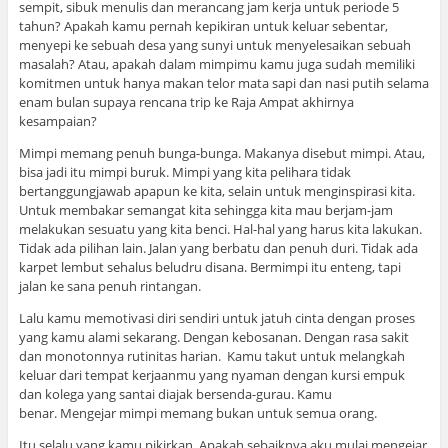
sempit, sibuk menulis dan merancang jam kerja untuk periode 5
tahun? Apakah kamu pernah kepikiran untuk keluar sebentar,
menyepi ke sebuah desa yang sunyi untuk menyelesaikan sebuah
masalah? Atau, apakah dalam mimpimu kamu juga sudah memiliki
komitmen untuk hanya makan telor mata sapi dan nasi putih selama
enam bulan supaya rencana trip ke Raja Ampat akhirnya
kesampaian?
Mimpi memang penuh bunga-bunga. Makanya disebut mimpi. Atau,
bisa jadi itu mimpi buruk. Mimpi yang kita pelihara tidak
bertanggungjawab apapun ke kita, selain untuk menginspirasi kita.
Untuk membakar semangat kita sehingga kita mau berjam-jam
melakukan sesuatu yang kita benci. Hal-hal yang harus kita lakukan.
Tidak ada pilihan lain. Jalan yang berbatu dan penuh duri. Tidak ada
karpet lembut sehalus beludru disana. Bermimpi itu enteng, tapi
jalan ke sana penuh rintangan.
Lalu kamu memotivasi diri sendiri untuk jatuh cinta dengan proses
yang kamu alami sekarang. Dengan kebosanan. Dengan rasa sakit
dan monotonnya rutinitas harian. Kamu takut untuk melangkah
keluar dari tempat kerjaanmu yang nyaman dengan kursi empuk
dan kolega yang santai diajak bersenda-gurau. Kamu
benar. Mengejar mimpi memang bukan untuk semua orang.
Itu selalu yang kamu pikirkan. Apakah sebaiknya aku mulai mengejar