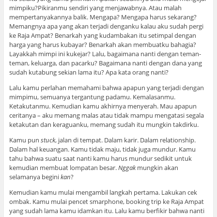
mimpiku?Pikiranmu sendiri yang menjawabnya. Atau malah
mempertanyakannya balik. Mengapa? Mengapa harus sekarang?
Memangnya apa yang akan terjadi denganku kalau aku sudah pergi
ke Raja Ampat? Benarkah yang kudambakan itu setimpal dengan
harga yang harus kubayar? Benarkah akan membuatku bahagia?
Layakkah mimpi ini kukejar? Lalu, bagaimana nanti dengan teman-
teman, keluarga, dan pacarku? Bagaimana nanti dengan dana yang
sudah kutabung sekian lama itu? Apa kata orang nanti?
Lalu kamu perlahan memahami bahwa apapun yang terjadi dengan
mimpimu, semuanya tergantung padamu. Kemalasanmu.
Ketakutanmu. Kemudian kamu akhirnya menyerah. Mau apapun
ceritanya – aku memang malas atau tidak mampu mengatasi segala
ketakutan dan keraguanku, memang sudah itu mungkin takdirku.
Kamu pun
stuck
, jalan di tempat. Dalam karir. Dalam relationship.
Dalam hal keuangan. Kamu tidak maju, tidak juga mundur. Kamu
tahu bahwa suatu saat nanti kamu harus mundur sedikit untuk
kemudian membuat lompatan besar.
Nggak
mungkin akan
selamanya begini
kan
?
Kemudian kamu mulai mengambil langkah pertama. Lakukan cek
ombak. Kamu mulai pencet smarphone, booking trip ke Raja Ampat
yang sudah lama kamu idamkan itu. Lalu kamu berfikir bahwa nanti