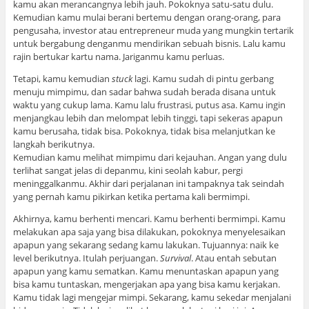
kamu akan merancangnya lebih jauh. Pokoknya satu-satu dulu.
Kemudian kamu mulai berani bertemu dengan orang-orang, para
pengusaha, investor atau entrepreneur muda yang mungkin tertarik
untuk bergabung denganmu mendirikan sebuah bisnis. Lalu kamu
rajin bertukar kartu nama. Jariganmu kamu perluas.
Tetapi, kamu kemudian
stuck
lagi. Kamu sudah di pintu gerbang
menuju mimpimu, dan sadar bahwa sudah berada disana untuk
waktu yang cukup lama. Kamu lalu frustrasi, putus asa. Kamu ingin
menjangkau lebih dan melompat lebih tinggi, tapi sekeras apapun
kamu berusaha, tidak bisa. Pokoknya, tidak bisa melanjutkan ke
langkah berikutnya.
Kemudian kamu melihat mimpimu dari kejauhan. Angan yang dulu
terlihat sangat jelas di depanmu, kini seolah kabur, pergi
meninggalkanmu. Akhir dari perjalanan ini tampaknya tak seindah
yang pernah kamu pikirkan ketika pertama kali bermimpi.
Akhirnya, kamu berhenti mencari. Kamu berhenti bermimpi. Kamu
melakukan apa saja yang bisa dilakukan, pokoknya menyelesaikan
apapun yang sekarang sedang kamu lakukan. Tujuannya: naik ke
level berikutnya. Itulah perjuangan.
Survival
. Atau entah sebutan
apapun yang kamu sematkan. Kamu menuntaskan apapun yang
bisa kamu tuntaskan, mengerjakan apa yang bisa kamu kerjakan.
Kamu tidak lagi mengejar mimpi. Sekarang, kamu sekedar menjalani