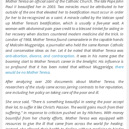
Mother Teresa an official saint of the Catholic Church. The late Pope John
Paul II beautified her in 2003. Two miracles must be attributed to her
outside of the one that elevated her to beatification must occur in order
for her to be recognized as a saint. A miracle called by the Vatican sped
up Mother Teresa’s beatification, which is usually a five-year wait. A
woman with abdominal pain gave credit to a blessed trinket for aiding in
her recovery when doctors countered modern medicine did the trick. In
London of 1968, Mother Teresa found camaraderie in the capable hands
of Malcolm Muggeridge, a journalist who held the same Roman Catholic
and conservative ideas as her. Let it be noted that Mother Teresa was
anti-abortion, divorce, and contraception
. It was in his name gave the
booming start to Mother Teresa’s career in the limelight. His influence is
so profound that it has been noted that without Muggeridge,
there
would be no Mother Teresa
.
After analyzing over 200 documents about Mother Teresa, the
researchers of the study came across jarring contrasts to her reputation,
one including her policy on taking care of the poor and ill.
She once said, “There is something beautiful in seeing the poor accept
their lot, to suffer it like Christ’s Passion. The world gains much from their
suffering,” in response to criticism pushed on by Hitchens. With money
bountiful from her charity efforts, Mother Teresa was equipped with
resources to give the ill that came from across the world for healing.
Instead, she allowed their health to decline, without medicine to hinder