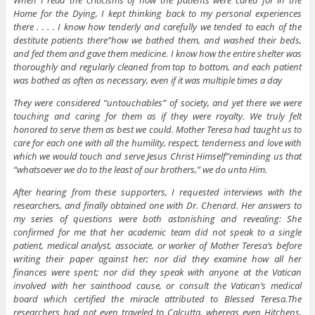
When I read the criticisms of how the patients were cared for in the
Home for the Dying, I kept thinking back to my personal experiences
there . . . . I know how tenderly and carefully we tended to each of the
destitute patients there”how we bathed them, and washed their beds,
and fed them and gave them medicine. I know how the entire shelter was
thoroughly and regularly cleaned from top to bottom, and each patient
was bathed as often as necessary, even if it was multiple times a day
They were considered “untouchables” of society, and yet there we were
touching and caring for them as if they were royalty. We truly felt
honored to serve them as best we could. Mother Teresa had taught us to
care for each one with all the humility, respect, tenderness and love with
which we would touch and serve Jesus Christ Himself”reminding us that
“whatsoever we do to the least of our brothers,” we do unto Him.
After hearing from these supporters, I requested interviews with the
researchers, and finally obtained one with Dr. Chenard. Her answers to
my series of questions were both astonishing and revealing: She
confirmed for me that her academic team did not speak to a single
patient, medical analyst, associate, or worker of Mother Teresa’s before
writing their paper against her; nor did they examine how all her
finances were spent; nor did they speak with anyone at the Vatican
involved with her sainthood cause, or consult the Vatican’s medical
board which certified the miracle attributed to Blessed Teresa.The
researchers had not even traveled to Calcutta, whereas even Hitchens,