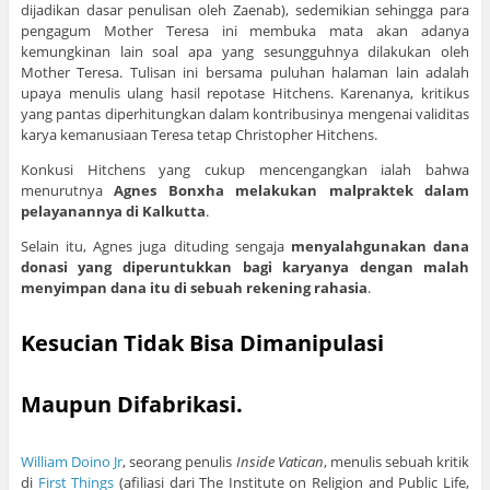
dijadikan dasar penulisan oleh Zaenab), sedemikian sehingga para
pengagum Mother Teresa ini membuka mata akan adanya
kemungkinan lain soal apa yang sesungguhnya dilakukan oleh
Mother Teresa. Tulisan ini bersama puluhan halaman lain adalah
upaya menulis ulang hasil repotase Hitchens. Karenanya, kritikus
yang pantas diperhitungkan dalam kontribusinya mengenai validitas
karya kemanusiaan Teresa tetap Christopher Hitchens.
Konkusi Hitchens yang cukup mencengangkan ialah bahwa
menurutnya
Agnes Bonxha melakukan malpraktek dalam
pelayanannya di Kalkutta
.
Selain itu, Agnes juga dituding sengaja
menyalahgunakan dana
donasi yang diperuntukkan bagi karyanya dengan malah
menyimpan dana itu di sebuah rekening rahasia
.
Kesucian Tidak Bisa Dimanipulasi
Maupun Difabrikasi.
William Doino Jr
, seorang penulis
Inside Vatican
, menulis sebuah kritik
di
First Things
(afiliasi dari The Institute on Religion and Public Life,