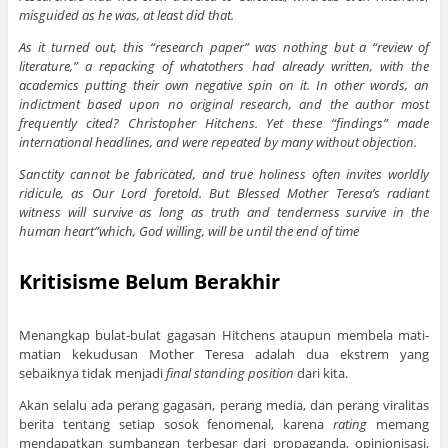
misguided as he was, at least did that.
As it turned out, this “research paper” was nothing but a “review of
literature,” a repacking of whatothers had already written, with the
academics putting their own negative spin on it. In other words, an
indictment based upon no original research, and the author most
frequently cited? Christopher Hitchens. Yet these “findings” made
international headlines, and were repeated by many without objection.
Sanctity cannot be fabricated, and true holiness often invites worldly
ridicule, as Our Lord foretold. But Blessed Mother Teresa’s radiant
witness will survive as long as truth and tenderness survive in the
human heart”which, God willing, will be until the end of time
Kritisisme Belum Berakhir
Menangkap bulat-bulat gagasan Hitchens ataupun membela mati-
matian kekudusan Mother Teresa adalah dua ekstrem yang
sebaiknya tidak menjadi
final standing position
dari kita.
Akan selalu ada perang gagasan, perang media, dan perang viralitas
berita tentang setiap sosok fenomenal, karena
rating
memang
mendapatkan sumbangan terbesar dari propaganda, opinionisasi,