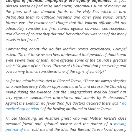
Charges of financial impropriety are equally unfounded
; in fact,
Blessed Teresa helped raise, and spent, “enormous sums of money” on
the poor, and she donated funds to the Holy See, which in turn
distributed them to Catholic hospitals and other good works. Utterly
bizarre was the researchers’ charge that the Vatican officials did not
adequately consider her firm stands against abortion, contraception,
and divorce:of course they did”and her orthodoxy was “one of the many
assets in her favor.”
Commenting about the doubts Mother Teresa experienced, Gumpel
asked, “Do not these researchers understand that periods of doubt, and
even severe trials of faith, have affected some of the Church’s greatest
saints”St. John of the Cross, Therese of Lisieux”and that persevering and
overcoming them is considered one of the signs of sanctity?”
As for the miracle attributed to Blessed Teresa, “There are always skeptics
who question every Vatican-approved miracle, and accuse the Church of
manipulating the evidence, but the Congregation’s medical board has
very vigorous examination procedures, and stands by its decisions.”
Against the skeptics, no fewer than five doctors declared there was “
no
medical explanation
” of the healing attributed to Mother Teresa.
Fr. Leo Maasburg, an Austrian priest who was Mother Teresa’s close
personal friend and spiritual advisor and the author of a
moving
portrait of her
, told me that the idea that Blessed Teresa loved poverty