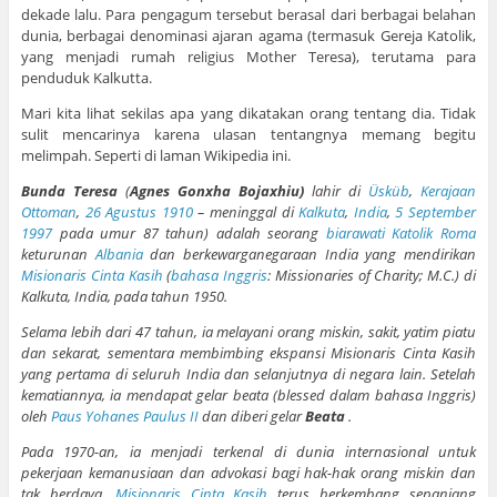
dekade lalu. Para pengagum tersebut berasal dari berbagai belahan
dunia, berbagai denominasi ajaran agama (termasuk Gereja Katolik,
yang menjadi rumah religius Mother Teresa), terutama para
penduduk Kalkutta.
Mari kita lihat sekilas apa yang dikatakan orang tentang dia. Tidak
sulit mencarinya karena ulasan tentangnya memang begitu
melimpah. Seperti di laman Wikipedia ini.
Bunda Teresa
(
Agnes Gonxha Bojaxhiu)
lahir di
Üsküb
,
Kerajaan
Ottoman
,
26 Agustus
1910
– meninggal di
Kalkuta
,
India
,
5 September
1997
pada umur 87 tahun) adalah seorang
biarawati
Katolik Roma
keturunan
Albania
dan berkewarganegaraan India yang mendirikan
Misionaris Cinta Kasih
(
bahasa Inggris
:
Missionaries of Charity
; M.C.) di
Kalkuta, India, pada tahun 1950.
Selama lebih dari 47 tahun, ia melayani orang miskin, sakit, yatim piatu
dan sekarat, sementara membimbing ekspansi Misionaris Cinta Kasih
yang pertama di seluruh India dan selanjutnya di negara lain. Setelah
kematiannya, ia mendapat gelar beata (blessed dalam bahasa Inggris)
oleh
Paus Yohanes Paulus II
dan diberi gelar
Beata
.
Pada 1970-an, ia menjadi terkenal di dunia internasional untuk
pekerjaan kemanusiaan dan advokasi bagi hak-hak orang miskin dan
tak berdaya.
Misionaris Cinta Kasih
terus berkembang sepanjang