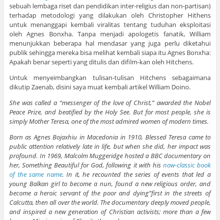
sebuah lembaga riset dan pendidikan inter-religius dan non-partisan)
terhadap metodologi yang dilakukan oleh Christopher Hithens
untuk menanggapi kembali viralitas tentang tuduhan eksploitasi
oleh Agnes Bonxha. Tanpa menjadi apologetis fanatik, William
menunjukkan beberapa hal mendasar yang juga perlu diketahui
publik sehingga mereka bisa melihat kembali siapa itu Agnes Bonxha:
Apakah benar seperti yang ditulis dan difilm-kan oleh Hitchens.
Untuk menyeimbangkan tulisan-tulisan Hitchens sebagaimana
dikutip Zaenab, disini saya muat kembali artikel William Doino.
She was called a “messenger of the love of Christ,” awarded the Nobel
Peace Prize, and beatified by the Holy See. But for most people, she is
simply Mother Teresa, one of the most admired women of modern times.
Born as Agnes Bojaxhiu in Macedonia in 1910, Blessed Teresa came to
public attention relatively late in life, but when she did, her impact was
profound. In 1969, Malcolm Muggeridge hosted a BBC documentary on
her, Something Beautiful for God, following it with his
now-classic book
of the same name
. In it, he recounted the series of events that led a
young Balkan girl to become a nun, found a new religious order, and
become a heroic servant of the poor and dying”first in the streets of
Calcutta, then all over the world. The documentary deeply moved people,
and inspired a new generation of Christian activists; more than a few