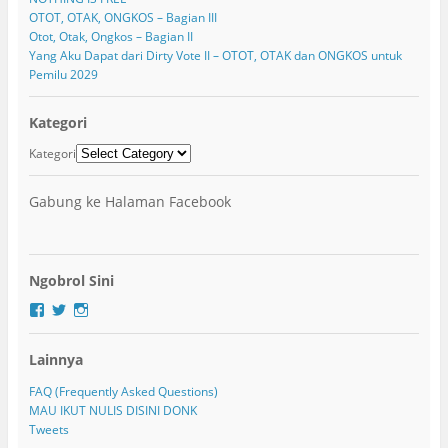
OTOT, OTAK, ONGKOS – Bagian III
Otot, Otak, Ongkos – Bagian II
Yang Aku Dapat dari Dirty Vote II – OTOT, OTAK dan ONGKOS untuk
Pemilu 2029
Kategori
Kategori
Gabung ke Halaman Facebook
Ngobrol Sini
F
T
I
a
w
n
c
i
s
Lainnya
e
t
t
b
t
a
o
e
g
FAQ (Frequently Asked Questions)
o
r
r
MAU IKUT NULIS DISINI DONK
k
a
Tweets
m