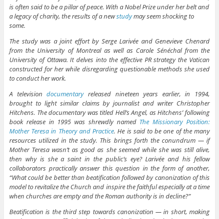
is often said to be a pillar of peace. With a Nobel Prize under her belt and
a legacy of charity, the results of a new
study
may seem shocking to
some.
The study was a joint effort by Serge Larivée and Genevieve Chenard
from the University of Montreal as well as Carole Sénéchal from the
University of Ottawa. It delves into the effective PR strategy the Vatican
constructed for her while disregarding questionable methods she used
to conduct her work.
A television
documentary
released nineteen years earlier, in 1994,
brought to light similar claims by journalist and writer Christopher
Hitchens. The documentary was titled Hell’s Angel, as Hitchens’ following
book release in 1995 was shrewdly named
The Missionary Position:
Mother Teresa in Theory and Practice
. He is said to be one of the many
resources utilized in the study. This brings forth the conundrum — if
Mother Teresa wasn’t as good as she seemed while she was still alive,
then why is she a saint in the public’s eye? Larivée and his fellow
collaborators practically answer this question in the form of another,
“What could be better than beatification followed by canonization of this
model to revitalize the Church and inspire the faithful especially at a time
when churches are empty and the Roman authority is in decline?”
Beatification is the third step towards canonization — in short, making