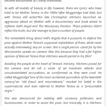
became Missionaries of Charity themselves.
As with all models of beauty in life, however, there are cynics who have
tried to tar Mother Teresa. In the 1990s”after Muggeridge had died, but
with Teresa still active”the late Christopher Hitchens launched an
aggressive attack on Mother with a documentary and book aimed to
inflame: Hell’s Angel and The Missionary Position. These polemics didn’t
reflect the truth, but did manage to fool a number of people.
The remarkable thing about Hell’s Angelis that it purports to defend the
poor against Mother Teresa’s supposed exploitation of them, while never
actually interviewing any on screen. Not a single person cared for by the
Missionaries speaks on camera. Was this because they had a far higher
opinion of Blessed Teresa than Hitchens would permit in his film?
Avoiding the people at the heart of Teresa’s ministry, Hitchens posed for
the camera and let roll a series of ad hominem attacks and
unsubstantiated accusations, as uninformed as they were cruel. He
called Muggeridge”one of the most acclaimed journalists of the twentieth
century”an “old fraud and mountebank,” mocked his belief in the
supernatural, and even referred to Mother Teresa as a “presumable
virgin.”
She was denounced for meeting with unsavory politicians and
businessmen, in order to assist the poor, but ironically, it is Hitchens