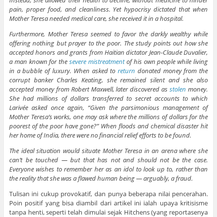
pain, proper food, and cleanliness. Yet hypocrisy dictated that when
Mother Teresa needed medical care, she received it in a hospital.
Furthermore, Mother Teresa seemed to favor the darkly wealthy while
offering nothing but prayer to the poor. The study points out how she
accepted honors and grants from Haitian dictator Jean-Claude Duvalier,
a man known for the
severe mistreatment
of his own people while living
in a bubble of luxury. When asked to
return
donated money from the
corrupt banker Charles Keating, she remained silent and she also
accepted money from Robert Maxwell, later discovered as
stolen
money.
She had millions of dollars transferred to secret accounts to which
Larivée asked once again, “Given the parsimonious management of
Mother Teresa’s works, one may ask where the millions of dollars for the
poorest of the poor have gone?” When floods and chemical disaster hit
her home of India, there were no financial relief efforts to be found.
The ideal situation would situate Mother Teresa in an arena where she
can’t be touched — but that has not and should not be the case.
Everyone wishes to remember her as an idol to look up to, rather than
the reality that she was a flawed human being — arguably, a fraud.
Tulisan ini cukup provokatif, dan punya beberapa nilai pencerahan.
Poin positif yang bisa diambil dari artikel ini ialah upaya kritisisme
tanpa henti, seperti telah dimulai sejak Hitchens (yang reportasenya