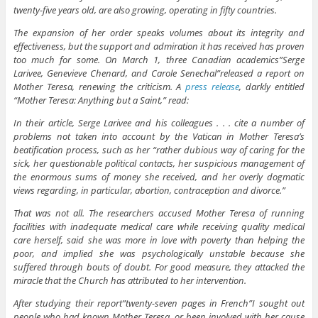
twenty-five years old, are also growing, operating in fifty countries.
The expansion of her order speaks volumes about its integrity and
effectiveness, but the support and admiration it has received has proven
too much for some. On March 1, three Canadian academics”Serge
Larivee, Genevieve Chenard, and Carole Senechal”released a report on
Mother Teresa, renewing the criticism. A
press release
, darkly entitled
“Mother Teresa: Anything but a Saint,” read:
In their article, Serge Larivee and his colleagues . . . cite a number of
problems not taken into account by the Vatican in Mother Teresa’s
beatification process, such as her “rather dubious way of caring for the
sick, her questionable political contacts, her suspicious management of
the enormous sums of money she received, and her overly dogmatic
views regarding, in particular, abortion, contraception and divorce.”
That was not all. The researchers accused Mother Teresa of running
facilities with inadequate medical care while receiving quality medical
care herself, said she was more in love with poverty than helping the
poor, and implied she was psychologically unstable because she
suffered through bouts of doubt. For good measure, they attacked the
miracle that the Church has attributed to her intervention.
After studying their report”twenty-seven pages in French”I sought out
people who had known Mother Teresa, or been involved with her cause