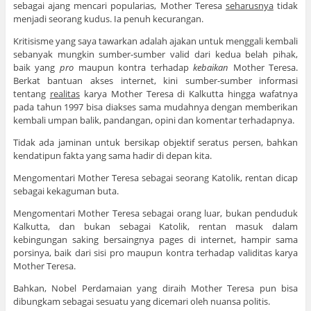
sebagai ajang mencari popularias, Mother Teresa
seharusnya
tidak
menjadi seorang kudus. Ia penuh kecurangan.
Kritisisme yang saya tawarkan adalah ajakan untuk menggali kembali
sebanyak mungkin sumber-sumber valid dari kedua belah pihak,
baik yang
pro
maupun kontra terhadap
kebaikan
Mother Teresa.
Berkat bantuan akses internet, kini sumber-sumber informasi
tentang
realitas
karya Mother Teresa di Kalkutta hingga wafatnya
pada tahun 1997 bisa diakses sama mudahnya dengan memberikan
kembali umpan balik, pandangan, opini dan komentar terhadapnya.
Tidak ada jaminan untuk bersikap objektif seratus persen, bahkan
kendatipun fakta yang sama hadir di depan kita.
Mengomentari Mother Teresa sebagai seorang Katolik, rentan dicap
sebagai kekaguman buta.
Mengomentari Mother Teresa sebagai orang luar, bukan penduduk
Kalkutta, dan bukan sebagai Katolik, rentan masuk dalam
kebingungan saking bersaingnya pages di internet, hampir sama
porsinya, baik dari sisi pro maupun kontra terhadap validitas karya
Mother Teresa.
Bahkan, Nobel Perdamaian yang diraih Mother Teresa pun bisa
dibungkam sebagai sesuatu yang dicemari oleh nuansa politis.