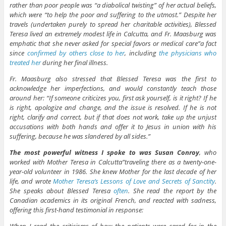
rather than poor people was “a diabolical twisting” of her actual beliefs,
which were “to help the poor and suffering to the utmost.” Despite her
travels (undertaken purely to spread her charitable activities), Blessed
Teresa lived an extremely modest life in Calcutta, and Fr. Maasburg was
emphatic that she never asked for special favors or medical care”a fact
since
confirmed by others close to her
, including
the physicians who
treated her
during her final illness.
Fr. Maasburg also stressed that Blessed Teresa was the first to
acknowledge her imperfections, and would constantly teach those
around her: “If someone criticizes you, first ask yourself, is it right? If he
is right, apologize and change, and the issue is resolved. If he is not
right, clarify and correct, but if that does not work, take up the unjust
accusations with both hands and offer it to Jesus in union with his
suffering, because he was slandered by all sides.”
The most powerful witness I spoke to was Susan Conroy
, who
worked with Mother Teresa in Calcutta”traveling there as a twenty-one-
year-old volunteer in 1986. She knew Mother for the last decade of her
life, and wrote
Mother Teresa’s Lessons of Love and Secrets of Sanctity
.
She speaks about Blessed Teresa
often
. She read the report by the
Canadian academics in its original French, and reacted with sadness,
offering this first-hand testimonial in response: