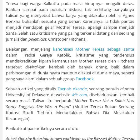
Teresa bagi warga Kalkutta pada masa hidupnya mengalir deras.
Bahkan sampai pada puluhan diskusi, tak terhitung banyaknya
tulisan yang menyebut bahwa karya yang dilakukan oleh si Agnes
Bonxha bukanlah sesuatu yang benar. Karenanya, ia tidak pantas
menjadi mendapat gelar Mother Teresa, apalagi sampai menjadi
Santa. Salah satu kritisisme yang paling terkenal datang dari seorang
jurnalis dan
polemicist
, Christoper Hitchens.
Belakangan, menjelang
kanonisasi Mother Teresa sebagai santa
dalam Tradisi Gereja Katolik, kritisisme yang tendensius
mendiskreditkan kiprah kemanusiaan Mother Teresa oleh Hitchens
tersebut di-
viral
-kan kembali oleh banyak orang, baik dalam
perbincangan di dunia nyata maupun diskusi di dunia maya, seperti
yang saya alami dalam sebuah group
Facebook
.
Sebuah artikel yang ditulis
Zaenab Akande
, seorang penulis
alumna
University of Delaware di website
Mic.com
, disebarluaskan kembali
secara masif. Tulisan itu berjudul: “
Mother Teresa Not a Saint: New
Study Suggests She Was a Fraud
” (Mother Teresa Bukan Seorang
Kudus: Studi Terbaru Menunjukkan Bahwa Dia Melakukan
Kecurangan).
Berikut kutipan artikelnya secara utuh:
Anjezë Gonxhe Bojaxhiu, known worldwide as the Blessed Mother Teresa,