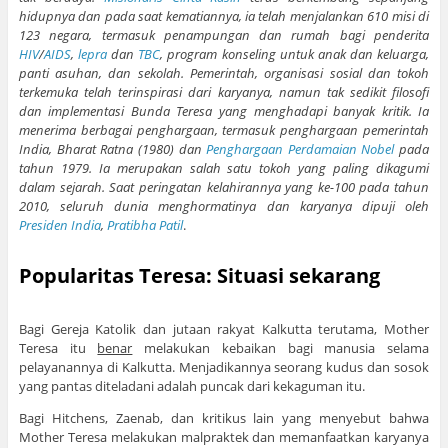
hidupnya dan pada saat kematiannya, ia telah menjalankan 610 misi di
123 negara, termasuk penampungan dan rumah bagi penderita
HIV
/
AIDS
,
lepra
dan
TBC
, program konseling untuk anak dan keluarga,
panti asuhan, dan sekolah. Pemerintah, organisasi sosial dan tokoh
terkemuka telah terinspirasi dari karyanya, namun tak sedikit filosofi
dan implementasi Bunda Teresa yang menghadapi banyak kritik. Ia
menerima berbagai penghargaan, termasuk penghargaan pemerintah
India, Bharat Ratna (1980) dan
Penghargaan Perdamaian Nobel
pada
tahun 1979. Ia merupakan salah satu tokoh yang paling dikagumi
dalam sejarah. Saat peringatan kelahirannya yang ke-100 pada tahun
2010, seluruh dunia menghormatinya dan karyanya dipuji oleh
Presiden India
,
Pratibha Patil
.
Popularitas Teresa: Situasi sekarang
Bagi Gereja Katolik dan jutaan rakyat Kalkutta terutama, Mother
Teresa itu
benar
melakukan kebaikan bagi manusia selama
pelayanannya di Kalkutta. Menjadikannya seorang kudus dan sosok
yang pantas diteladani adalah puncak dari kekaguman itu.
Bagi Hitchens, Zaenab, dan kritikus lain yang menyebut bahwa
Mother Teresa melakukan malpraktek dan memanfaatkan karyanya