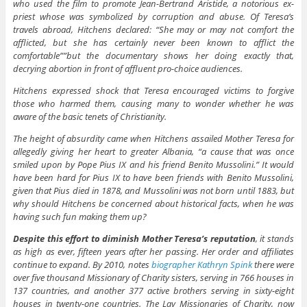
who used the film to promote Jean-Bertrand Aristide, a notorious ex-
priest whose was symbolized by corruption and abuse. Of Teresa’s
travels abroad, Hitchens declared: “She may or may not comfort the
afflicted, but she has certainly never been known to afflict the
comfortable””but the documentary shows her doing exactly that,
decrying abortion in front of affluent pro-choice audiences.
Hitchens expressed shock that Teresa encouraged victims to forgive
those who harmed them, causing many to wonder whether he was
aware of the basic tenets of Christianity.
The height of absurdity came when Hitchens assailed Mother Teresa for
allegedly giving her heart to greater Albania, “a cause that was once
smiled upon by Pope Pius IX and his friend Benito Mussolini.” It would
have been hard for Pius IX to have been friends with Benito Mussolini,
given that Pius died in 1878, and Mussolini was not born until 1883, but
why should Hitchens be concerned about historical facts, when he was
having such fun making them up?
Despite this effort to diminish Mother Teresa’s reputation
, it stands
as high as ever, fifteen years after her passing. Her order and affiliates
continue to expand. By 2010, notes
biographer Kathryn Spink
there were
over five thousand Missionary of Charity sisters, serving in 766 houses in
137 countries, and another 377 active brothers serving in sixty-eight
houses in twenty-one countries. The Lay Missionaries of Charity, now