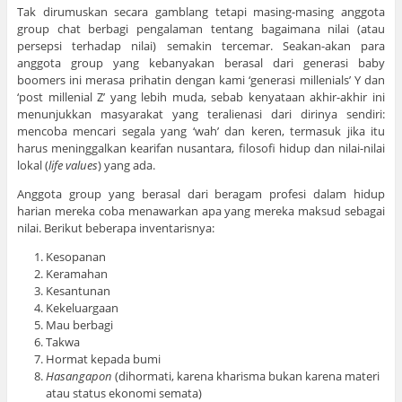
Tak dirumuskan secara gamblang tetapi masing-masing anggota
group chat berbagi pengalaman tentang bagaimana nilai (atau
persepsi terhadap nilai) semakin tercemar. Seakan-akan para
anggota group yang kebanyakan berasal dari generasi baby
boomers ini merasa prihatin dengan kami ‘generasi millenials’ Y dan
‘post millenial Z’ yang lebih muda, sebab kenyataan akhir-akhir ini
menunjukkan masyarakat yang teralienasi dari dirinya sendiri:
mencoba mencari segala yang ‘wah’ dan keren, termasuk jika itu
harus meninggalkan kearifan nusantara, filosofi hidup dan nilai-nilai
lokal (
life values
) yang ada.
Anggota group yang berasal dari beragam profesi dalam hidup
harian mereka coba menawarkan apa yang mereka maksud sebagai
nilai. Berikut beberapa inventarisnya:
Kesopanan
Keramahan
Kesantunan
Kekeluargaan
Mau berbagi
Takwa
Hormat kepada bumi
Hasangapon
(dihormati, karena kharisma bukan karena materi
atau status ekonomi semata)