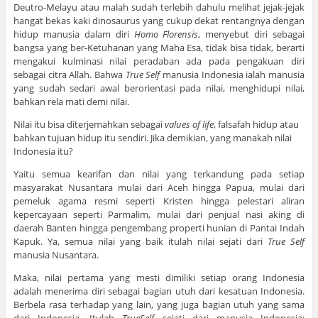
Deutro-Melayu atau malah sudah terlebih dahulu melihat jejak-jejak
hangat bekas kaki dinosaurus yang cukup dekat rentangnya dengan
hidup manusia dalam diri
Homo Florensis
, menyebut diri sebagai
bangsa yang ber-Ketuhanan yang Maha Esa, tidak bisa tidak, berarti
mengakui kulminasi nilai peradaban ada pada pengakuan diri
sebagai citra Allah. Bahwa
True Self
manusia Indonesia ialah manusia
yang sudah sedari awal berorientasi pada nilai, menghidupi nilai,
bahkan rela mati demi nilai.
Nilai itu bisa diterjemahkan sebagai
values of life
, falsafah hidup atau
bahkan tujuan hidup itu sendiri. Jika demikian, yang manakah nilai
Indonesia itu?
Yaitu semua kearifan dan nilai yang terkandung pada setiap
masyarakat Nusantara mulai dari Aceh hingga Papua, mulai dari
pemeluk agama resmi seperti Kristen hingga pelestari aliran
kepercayaan seperti Parmalim, mulai dari penjual nasi aking di
daerah Banten hingga pengembang properti hunian di Pantai Indah
Kapuk. Ya, semua nilai yang baik itulah nilai sejati dari
True Self
manusia Nusantara.
Maka, nilai pertama yang mesti dimiliki setiap orang Indonesia
adalah menerima diri sebagai bagian utuh dari kesatuan Indonesia.
Berbela rasa terhadap yang lain, yang juga bagian utuh yang sama
dari Indonesia. Itulah
TrueSelf
sejati dari manusia Indonesia: