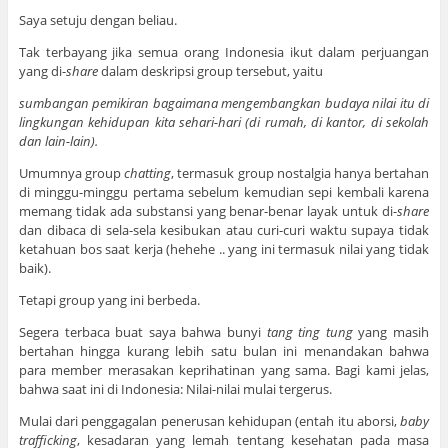
Saya setuju dengan beliau.
Tak terbayang jika semua orang Indonesia ikut dalam perjuangan
yang di-
share
dalam deskripsi group tersebut, yaitu
sumbangan pemikiran bagaimana mengembangkan budaya nilai itu di
lingkungan kehidupan kita sehari-hari (di rumah, di kantor, di sekolah
dan lain-lain).
Umumnya group
chatting
, termasuk group nostalgia hanya bertahan
di minggu-minggu pertama sebelum kemudian sepi kembali karena
memang tidak ada substansi yang benar-benar layak untuk di-
share
dan dibaca di sela-sela kesibukan atau curi-curi waktu supaya tidak
ketahuan bos saat kerja (hehehe .. yang ini termasuk nilai yang tidak
baik).
Tetapi group yang ini berbeda.
Segera terbaca buat saya bahwa bunyi
tang ting tung
yang masih
bertahan hingga kurang lebih satu bulan ini menandakan bahwa
para member merasakan keprihatinan yang sama. Bagi kami jelas,
bahwa saat ini di Indonesia: Nilai-nilai mulai tergerus.
Mulai dari penggagalan penerusan kehidupan (entah itu aborsi,
baby
trafficking
, kesadaran yang lemah tentang kesehatan pada masa