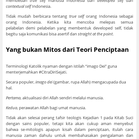
membedah
true self
manusia Indonesia dari
developed self
dan
contextual self
Indonesia.
Tidak mudah berbicara tentang
true self
orang Indonesia sebagai
orang Indonesia. Ketika kita mencoba melepas semua
pelabelan
demi pelabelan yang membentuk developed self, tidak
begitu saja komunikasi bisa asertif dan
straight at the point
.
Yang bukan Mitos dari Teori Penciptaan
Terminologi Katolik nyaman dengan istilah “imago Dei” guna
menterjemahkan #CitraDiriSejati.
Secara populer,
imago dei
(gambar, rupa Allah) mengacupada dua
hal.
Pertama
, aktualisasi diri Allah sendiri melalui manusia.
Kedua
, perawatan Allah bagi umat manusia.
Tidak akan selesai perang tafsir teologis Kejadian 1 pada Kitab Suci
dengan sains populer, tetapi kita akan cukup aman menyebut
bahwa se-mitologis apapun kisah dalam penciptaan, itulah cara
manusia zaman dahulu untuk membahasakan pengalaman dan