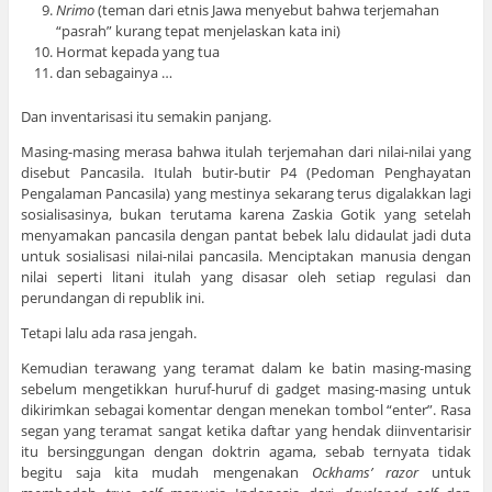
Nrimo
(teman dari etnis Jawa menyebut bahwa terjemahan
“pasrah” kurang tepat menjelaskan kata ini)
Hormat kepada yang tua
dan sebagainya …
Dan inventarisasi itu semakin panjang.
Masing-masing merasa bahwa itulah terjemahan dari nilai-nilai yang
disebut Pancasila. Itulah butir-butir P4 (Pedoman Penghayatan
Pengalaman Pancasila) yang mestinya sekarang terus digalakkan lagi
sosialisasinya, bukan terutama karena Zaskia Gotik yang setelah
menyamakan pancasila dengan pantat bebek lalu didaulat jadi duta
untuk sosialisasi nilai-nilai pancasila. Menciptakan manusia dengan
nilai seperti litani itulah yang disasar oleh setiap regulasi dan
perundangan di republik ini.
Tetapi lalu ada rasa jengah.
Kemudian terawang yang teramat dalam ke batin masing-masing
sebelum mengetikkan huruf-huruf di gadget masing-masing untuk
dikirimkan sebagai komentar dengan menekan tombol “enter”. Rasa
segan yang teramat sangat ketika daftar yang hendak diinventarisir
itu bersinggungan dengan doktrin agama, sebab ternyata tidak
begitu saja kita mudah mengenakan
Ockhams’ razor
untuk