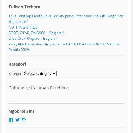
Tulisan Terbaru
Teks Lengkap Pidato Paus Leo XIV pada Presentasi Ensiklik ”Magnifica
Humanitas”
NOTHING IS FREE
OTOT, OTAK, ONGKOS – Bagian III
Otot, Otak, Ongkos – Bagian II
Yang Aku Dapat dari Dirty Vote II – OTOT, OTAK dan ONGKOS untuk
Pemilu 2029
Kategori
Kategori
Gabung ke Halaman Facebook
Ngobrol Sini
F
T
I
a
w
n
c
i
s