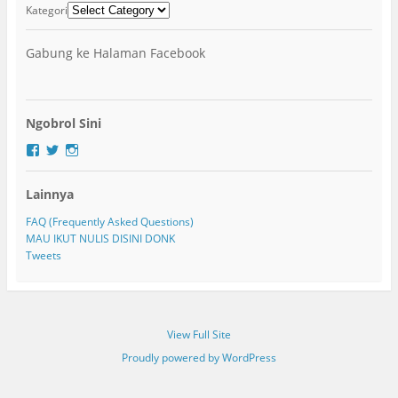
Kategori
Gabung ke Halaman Facebook
Ngobrol Sini
F
T
I
a
w
n
c
i
s
Lainnya
e
t
t
b
t
a
o
e
g
FAQ (Frequently Asked Questions)
o
r
r
MAU IKUT NULIS DISINI DONK
k
a
Tweets
m
View Full Site
Proudly powered by WordPress