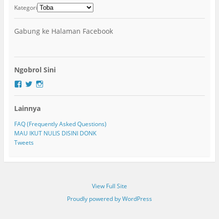
Kategori
Gabung ke Halaman Facebook
Ngobrol Sini
F
T
I
a
w
n
c
i
s
Lainnya
e
t
t
b
t
a
o
e
g
FAQ (Frequently Asked Questions)
o
r
r
MAU IKUT NULIS DISINI DONK
k
a
Tweets
m
View Full Site
Proudly powered by WordPress