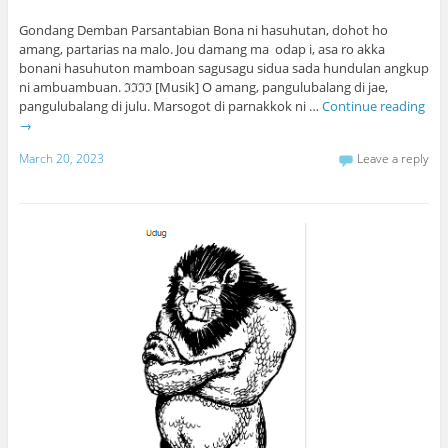
Gondang Demban Parsantabian Bona ni hasuhutan, dohot ho
amang, partarias na malo. Jou damang ma odap i, asa ro akka
bonani hasuhuton mamboan sagusagu sidua sada hundulan angkup
ni ambuambuan. ℑℑℑℑ [Musik] O amang, pangulubalang di jae,
pangulubalang di julu. Marsogot di parnakkok ni …
Continue reading
→
March 20, 2023
Leave a reply