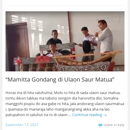
“Mamitta Gondang di Ulaon Saur Matua”
Horas ma di hita saluhutna. Molo ro hita di sada ulaon saur matua,
tontu ikkon takkas ma taboto songon dia harorotta disi. Somalna
manggohi joujou do asa gabe ro hita, jala andorang ulaon saurmatua
i, ipamasa do mariaraja laho mangarangrang akka aha na lao
patupahon ni saluhut na ro di ulaon …
Continue reading
→
September 13, 2022
Leave a reply