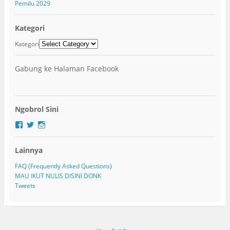
Pemilu 2029
Kategori
Kategori
Gabung ke Halaman Facebook
Ngobrol Sini
F
T
I
a
w
n
c
i
s
Lainnya
e
t
t
b
t
a
o
e
g
FAQ (Frequently Asked Questions)
o
r
r
MAU IKUT NULIS DISINI DONK
k
a
Tweets
m