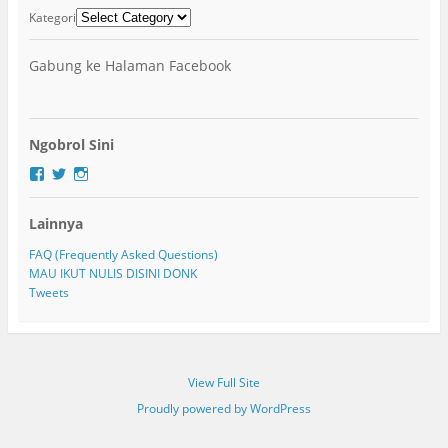
Kategori
Gabung ke Halaman Facebook
Ngobrol Sini
F
T
I
a
w
n
c
i
s
Lainnya
e
t
t
b
t
a
o
e
g
FAQ (Frequently Asked Questions)
o
r
r
MAU IKUT NULIS DISINI DONK
k
a
Tweets
m
View Full Site
Proudly powered by WordPress