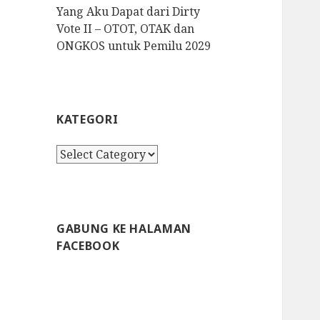
Yang Aku Dapat dari Dirty
Vote II – OTOT, OTAK dan
ONGKOS untuk Pemilu 2029
KATEGORI
K
a
t
e
g
GABUNG KE HALAMAN
o
FACEBOOK
r
i