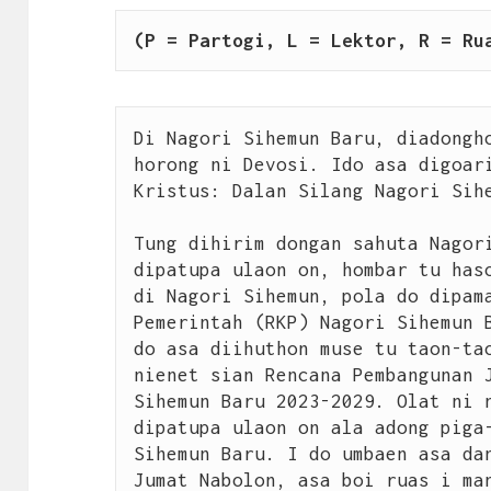
(P = Partogi, L = Lektor, R = Ru
Di Nagori Sihemun Baru, diadongho
horong ni Devosi. Ido asa digoari
Kristus: Dalan Silang Nagori Sihe
Tung dihirim dongan sahuta Nagori
dipatupa ulaon on, hombar tu haso
di Nagori Sihemun, pola do dipama
Pemerintah (RKP) Nagori Sihemun B
do asa diihuthon muse tu taon-tao
nienet sian Rencana Pembangunan J
Sihemun Baru 2023-2029. Olat ni n
dipatupa ulaon on ala adong piga-
Sihemun Baru. I do umbaen asa dan
Jumat Nabolon, asa boi ruas i man