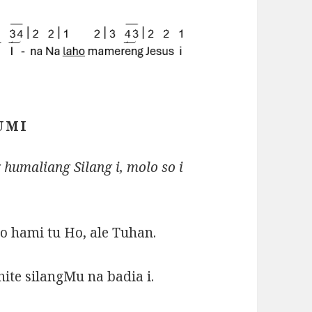
UMI
 humaliang Silang i, molo so i
 hami tu Ho, ale Tuhan.
ite silangMu na badia i.