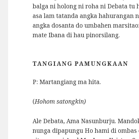
balga ni holong ni roha ni Debata tu hi
asa lam tatanda angka hahurangan na j
angka dosanta do umbahen marsitaon
mate Ibana di hau pinorsilang.
TANGIANG PAMUNGKAAN
P: Martangiang ma hita.
(
Hohom satongkin)
Ale Debata, Ama Nasunburju. Mandok
nunga dipapungu Ho hami di ombas 