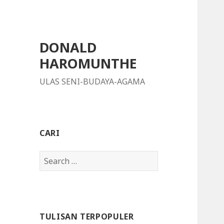
DONALD
HAROMUNTHE
ULAS SENI-BUDAYA-AGAMA
CARI
S
e
a
r
c
TULISAN TERPOPULER
h