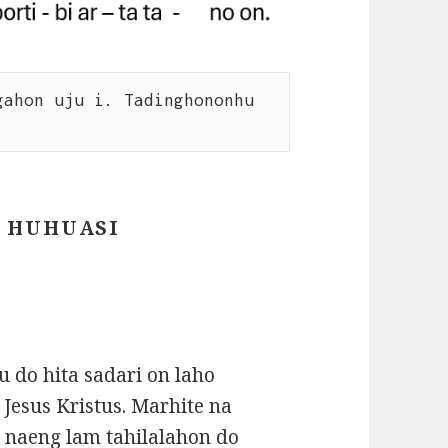
ahon uju i. Tadinghononhu 
A HUHUASI
 do hita sadari on laho
Jesus Kristus. Marhite na
, naeng lam tahilalahon do