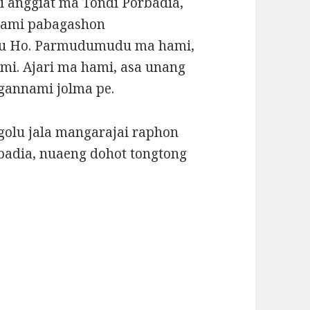
ai anggiat ma Tondi Porbadia,
nami pabagashon
tu Ho. Parmudumudu ma hami,
i. Ajari ma hami, asa unang
annami jolma pe.
golu jala mangarajai raphon
badia, nuaeng dohot tongtong