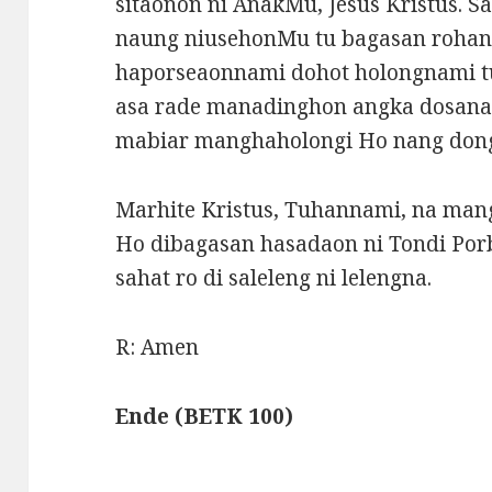
sitaonon ni AnakMu, Jesus Kristus. S
naung niusehonMu tu bagasan roha
haporseaonnami dohot holongnami 
asa rade manadinghon angka dosanam
mabiar manghaholongi Ho nang dong
Marhite Kristus, Tuhannami, na man
Ho dibagasan hasadaon ni Tondi Por
sahat ro di saleleng ni lelengna.
R: Amen
Ende (BETK 100)