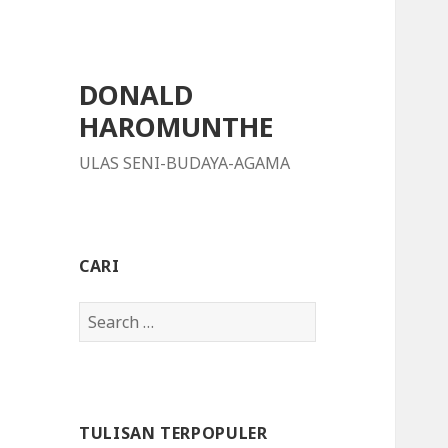
DONALD
HAROMUNTHE
ULAS SENI-BUDAYA-AGAMA
CARI
S
e
a
r
c
TULISAN TERPOPULER
h