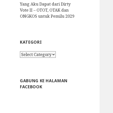
Yang Aku Dapat dari Dirty
Vote II – OTOT, OTAK dan
ONGKOS untuk Pemilu 2029
KATEGORI
K
a
t
e
g
GABUNG KE HALAMAN
o
FACEBOOK
r
i