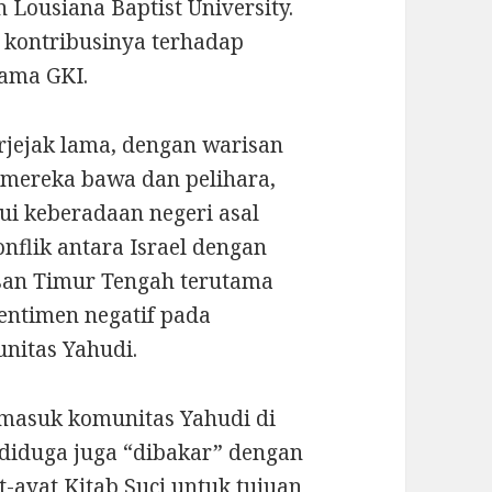
n Lousiana Baptist University.
n kontribusinya terhadap
tama GKI.
rjejak lama, dengan warisan
 mereka bawa dan pelihara,
ui keberadaan negeri asal
onflik antara Israel dengan
san Timur Tengah terutama
entimen negatif pada
nitas Yahudi.
ermasuk komunitas Yahudi di
diduga juga “dibakar” dengan
at-ayat Kitab Suci untuk tujuan