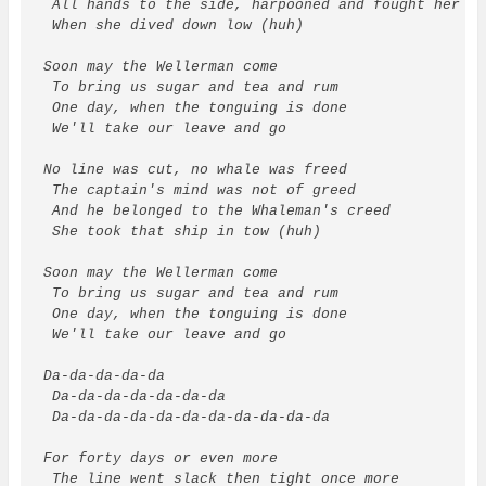
 All hands to the side, harpooned and fought her
 When she dived down low (huh)
Soon may the Wellerman come
 To bring us sugar and tea and rum
 One day, when the tonguing is done
 We'll take our leave and go
No line was cut, no whale was freed
 The captain's mind was not of greed
 And he belonged to the Whaleman's creed
 She took that ship in tow (huh)
Soon may the Wellerman come
 To bring us sugar and tea and rum
 One day, when the tonguing is done
 We'll take our leave and go
Da-da-da-da-da
 Da-da-da-da-da-da-da
 Da-da-da-da-da-da-da-da-da-da-da
For forty days or even more
 The line went slack then tight once more