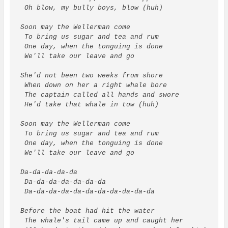
 Oh blow, my bully boys, blow (huh)
Soon may the Wellerman come
 To bring us sugar and tea and rum
 One day, when the tonguing is done
 We'll take our leave and go
She'd not been two weeks from shore
 When down on her a right whale bore
 The captain called all hands and swore
 He'd take that whale in tow (huh)
Soon may the Wellerman come
 To bring us sugar and tea and rum
 One day, when the tonguing is done
 We'll take our leave and go
Da-da-da-da-da
 Da-da-da-da-da-da-da
 Da-da-da-da-da-da-da-da-da-da-da
Before the boat had hit the water
 The whale's tail came up and caught her