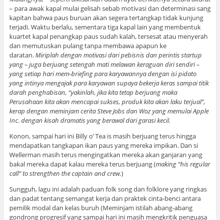
– para awak kapal mulai gelisah sebab motivasi dan determinasi sang
kapitan bahwa paus buruan akan segera tertangkap tidak kunjung
terjadi. Waktu berlalu, sementara tiga kapal lain yang membentuk
kuartet kapal penangkap paus sudah kalah, tersesat atau menyerah
dan memutuskan pulang tanpa membawa apapun ke
daratan.
Miriplah dengan motivasi dari pebisnis dan perintis startup
yang – juga berjuang setengah mati melawan keraguan diri sendiri –
yang setiap hari mem-briefing para karyawannya dengan isi pidato
yang intinya mengajak para karyawan supaya bekerja keras sampai titik
darah penghabisan, “yakinlah, jika kita tetap berjuang maka
Perusahaan kita akan mencapai sukses, produk kita akan laku terjual”,
kerap dengan meminjam cerita Steve Jobs dan Woz yang memulai Apple
Inc. dengan kisah dramatis yang berawal dari garasi kecil.
Konon, sampai hari ini Billy o’ Tea is masih berjuang terus hingga
mendapatkan tangkapan ikan paus yang mereka impikan. Dan si
Wellerman masih terus mengingatkan mereka akan ganjaran yang
bakal mereka dapat kalau mereka terus berjuang (
making “his regular
call” to strengthen the captain and crew.
)
Sungguh, lagu ini adalah paduan folk song dan folklore yang ringkas
dan padat tentang semangat kerja dan praktek cinta-benci antara
pemilik modal dan kelas buruh (Meminjam istilah abang-abang
gondrong progresif yang sampai hari ini masih mengkritik penguasa