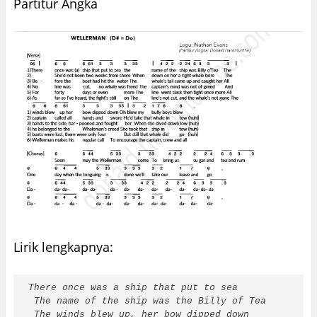
Partitur Angka
Lirik lengkapnya:
There once was a ship that put to sea
 The name of the ship was the Billy of Tea
 The winds blew up, her bow dipped down