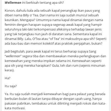
Wellerman
ini berkisah tentang apa sih?
Konon, dahulu kala ada sebuah kapal penangkap ikan paus yang
diberi nama Billy o’ Tea. Dari nama ini saja sudah muncul sebuah
keunikan. Mengapa? Umumnya nama kapal dinamai dengan nama
feminin dengan harapan supaya segenap awak kapal yang hampir
seluruhnya laki-laki terkompensasi afeksinya terhadap lawan jenis
yang tak terjangkau nun jauh di daratan sana. Sementara kapal ini
dinamai Billy. Lalu, O’Tea atau “of Tea” ini maksudnya apa sih? Seperti
ada bau-bau dan memori kolektif atas praktek penjajahan, bukan?
Jadi begitulah, para awak kapal ini terus berharap supaya Sang
“
wellerman
” segera tiba dan membawakan mereka perlengkapan dan
kemewahan yang mereka impikan selama ini. Kemewahan seperti
apa sih yang mereka harapkan? Gula, teh dan rum (sejenis minuman
keras).
Ha?
Itu saja?
Ya. Itu saja sudah menjadi kemewahan bagi para pelaut yang berada
berbulan-bulan di lautan tanpa dibayar dengan upah uang, hanya
pakaian pabrikan, tembakau untuk dilinting menjadi rokok dan kata-
kata motivasi.