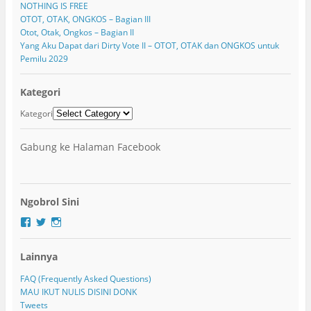
NOTHING IS FREE
OTOT, OTAK, ONGKOS – Bagian III
Otot, Otak, Ongkos – Bagian II
Yang Aku Dapat dari Dirty Vote II – OTOT, OTAK dan ONGKOS untuk
Pemilu 2029
Kategori
Kategori
Gabung ke Halaman Facebook
Ngobrol Sini
F
T
I
a
w
n
c
i
s
Lainnya
e
t
t
b
t
a
o
e
g
FAQ (Frequently Asked Questions)
o
r
r
MAU IKUT NULIS DISINI DONK
k
a
Tweets