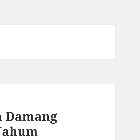
a Damang
 Nahum