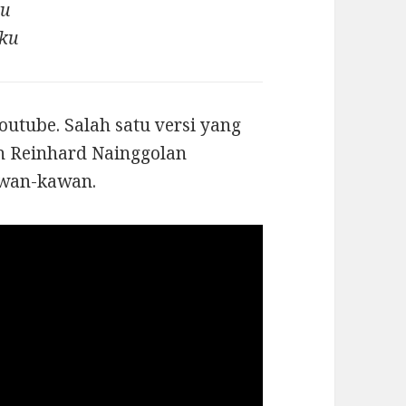
ku
ku
utube. Salah satu versi yang
h Reinhard Nainggolan
awan-kawan.