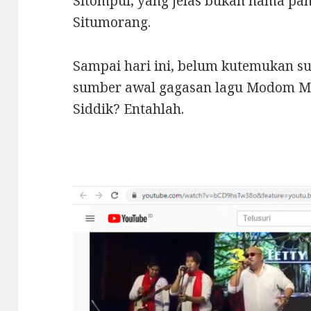
Sitompul, yang jelas bukan nama pa
Situmorang.
Sampai hari ini, belum kutemukan s
sumber awal gagasan lagu Modom M
Siddik? Entahlah.