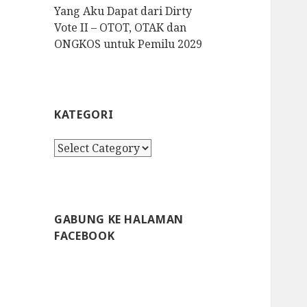
Yang Aku Dapat dari Dirty
Vote II – OTOT, OTAK dan
ONGKOS untuk Pemilu 2029
KATEGORI
K
a
t
e
g
GABUNG KE HALAMAN
o
FACEBOOK
r
i