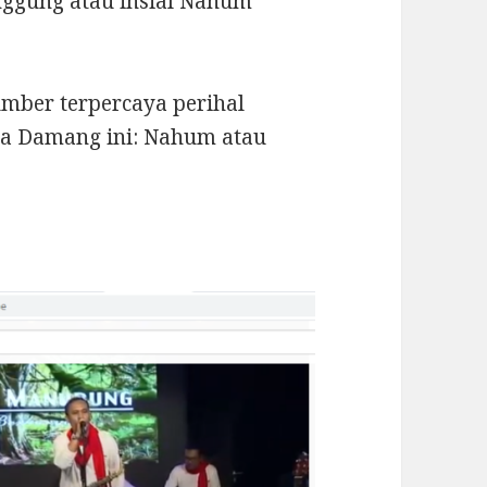
nggung atau insial Nahum
umber terpercaya perihal
a Damang ini: Nahum atau