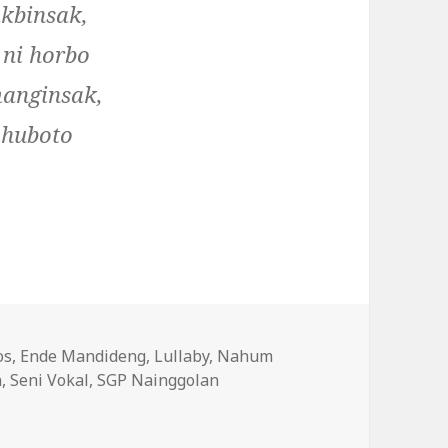
kbinsak,
 ni horbo
anginsak,
 huboto
os
,
Ende Mandideng
,
Lullaby
,
Nahum
n
,
Seni Vokal
,
SGP Nainggolan