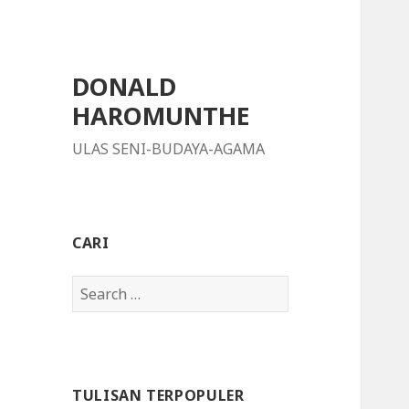
DONALD
HAROMUNTHE
ULAS SENI-BUDAYA-AGAMA
CARI
S
e
a
r
c
TULISAN TERPOPULER
h