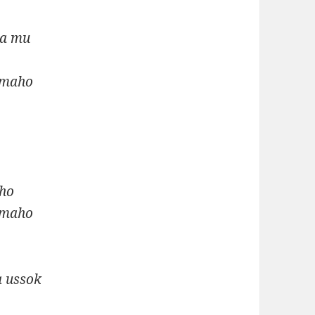
na mu
 maho
 ho
 maho
a ussok