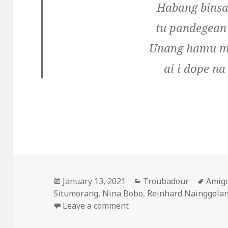
Habang binsa
tu pandegean
Unang hamu m
ai i dope na
Posted
January 13, 2021
Categories
Troubadour
Tags
Amig
Situmorang
on
,
Nina Bobo
,
Reinhard Nainggola
Leave a comment