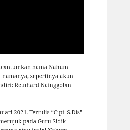
mencantumkan nama Nahum
t namanya, sepertinya akun
endiri: Reinhard Nainggolan
ari 2021. Tertulis “Cipt. S.Dis”.
ni merujuk pada Guru Sidik