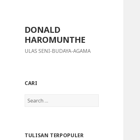
DONALD
HAROMUNTHE
ULAS SENI-BUDAYA-AGAMA
CARI
S
e
a
r
c
TULISAN TERPOPULER
h