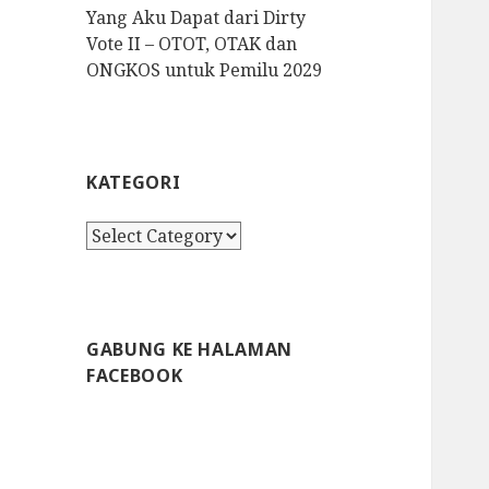
Yang Aku Dapat dari Dirty
Vote II – OTOT, OTAK dan
ONGKOS untuk Pemilu 2029
KATEGORI
K
a
t
e
g
GABUNG KE HALAMAN
o
FACEBOOK
r
i