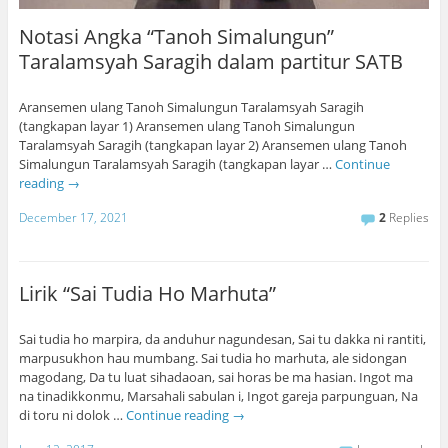
Notasi Angka “Tanoh Simalungun”
Taralamsyah Saragih dalam partitur SATB
Aransemen ulang Tanoh Simalungun Taralamsyah Saragih
(tangkapan layar 1) Aransemen ulang Tanoh Simalungun
Taralamsyah Saragih (tangkapan layar 2) Aransemen ulang Tanoh
Simalungun Taralamsyah Saragih (tangkapan layar …
Continue
reading
→
December 17, 2021
2
Replies
Lirik “Sai Tudia Ho Marhuta”
Sai tudia ho marpira, da anduhur nagundesan, Sai tu dakka ni rantiti,
marpusukhon hau mumbang. Sai tudia ho marhuta, ale sidongan
magodang, Da tu luat sihadaoan, sai horas be ma hasian. Ingot ma
na tinadikkonmu, Marsahali sabulan i, Ingot gareja parpunguan, Na
di toru ni dolok …
Continue reading
→