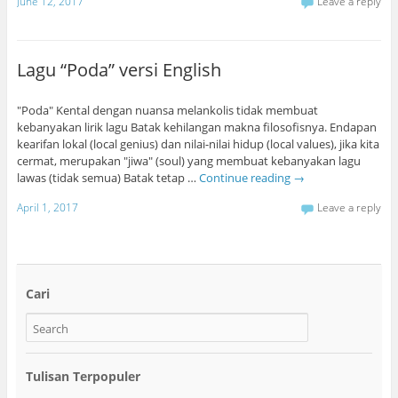
June 12, 2017
Leave a reply
Lagu “Poda” versi English
"Poda" Kental dengan nuansa melankolis tidak membuat
kebanyakan lirik lagu Batak kehilangan makna filosofisnya. Endapan
kearifan lokal (local genius) dan nilai-nilai hidup (local values), jika kita
cermat, merupakan "jiwa" (soul) yang membuat kebanyakan lagu
lawas (tidak semua) Batak tetap …
Continue reading
→
April 1, 2017
Leave a reply
Cari
Tulisan Terpopuler